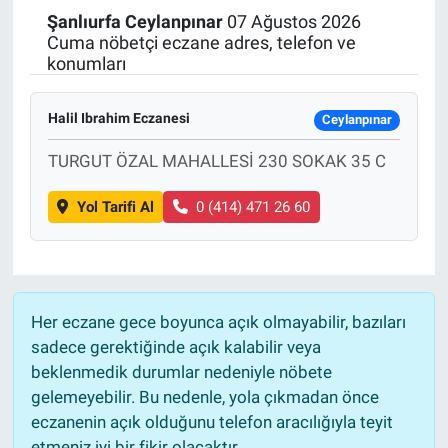
Şanlıurfa
Ceylanpınar
07 Ağustos 2026
Politika
Cuma nöbetçi eczane adres, telefon ve
konumları
Bilecik
Halil Ibrahim Eczanesi
Ceylanpınar
Kütahya
TURGUT ÖZAL MAHALLESİ 230 SOKAK 35 C
Gezi
Yol Tarifi Al
0 (414) 471 26 60
Genel
Çevre
Her eczane gece boyunca açık olmayabilir, bazıları
Yerel
sadece gerektiğinde açık kalabilir veya
beklenmedik durumlar nedeniyle nöbete
Magazin
gelemeyebilir. Bu nedenle, yola çıkmadan önce
eczanenin açık olduğunu telefon aracılığıyla teyit
Bilim ve Teknoloji
etmeniz iyi bir fikir olacaktır.