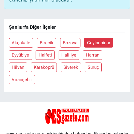
Şanlıurfa Diğer İlçeler
Akçakale
Birecik
Bozova
Ceylanpinar
Eyyübiye
Halfeti
Haliliye
Harran
Hilvan
Karaköprü
Siverek
Suruç
Viranşehir
www.esgazete.com eskişehir'den bölgeden dünyadan haberler