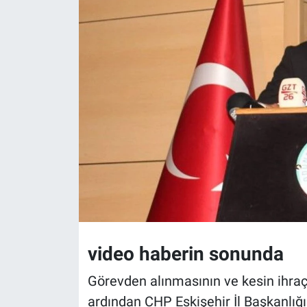
Politika
Bilecik
Kütahya
Gezi
Genel
Çevre
Yerel
video haberin sonunda
Magazin
Görevden alınmasının ve kesin ihraç 
ardından CHP Eskişehir İl Başkanlığı
Bilim ve Teknoloji