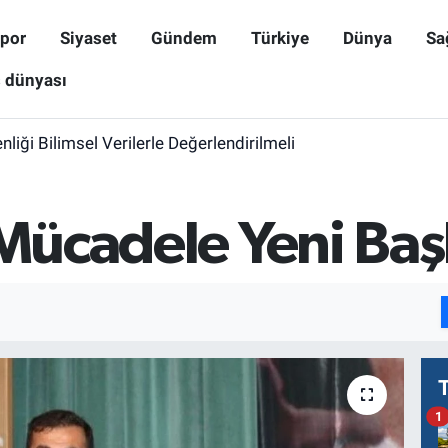
por
Siyaset
Gündem
Türkiye
Dünya
Sa
ş dünyası
iği Bilimsel Verilerle Değerlendirilmeli
“Mücadele Yeni Baş
1