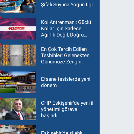
Şifalı Suyuna Yoğun İlgi
Kol Antrenmanı: Güçlü
Kollar İçin Sadece
Ağırlık Değil, Doğru
Yaklaşım Gerekir
En Çok Tercih Edilen
Tesbihler: Gelenekten
Günümüze Zengin
Çeşitlilik
Efsane tesislerde yeni
dönem
CHP Eskişehir’de yeni il
yönetimi göreve
başladı
Eskişehir’de silahlı