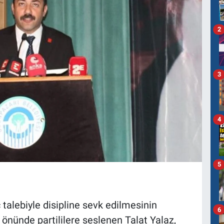
2
3
4
5
talebiyle disipline sevk edilmesinin
6
 önünde partililere seslenen Talat Yalaz,