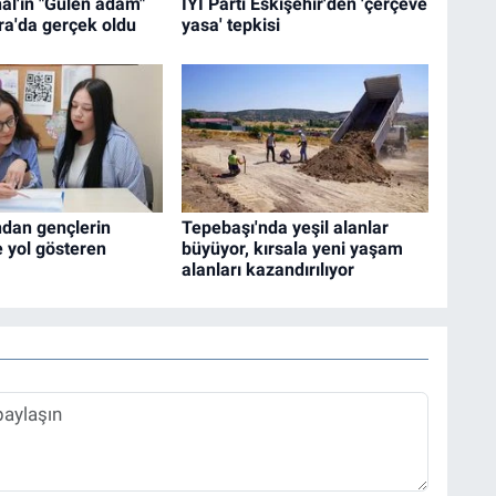
al'ın "Gülen adam"
İYİ Parti Eskişehir'den 'çerçeve
ra'da gerçek oldu
yasa' tepkisi
ndan gençlerin
Tepebaşı'nda yeşil alanlar
 yol gösteren
büyüyor, kırsala yeni yaşam
alanları kazandırılıyor