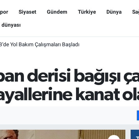
por
Siyaset
Gündem
Türkiye
Dünya
Sa
ş dünyası
B’de Yol Bakım Çalışmaları Başladı
n derisi bağışı ça
yallerine kanat o