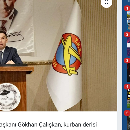
1
2
3
4
5
şkanı Gökhan Çalışkan, kurban derisi