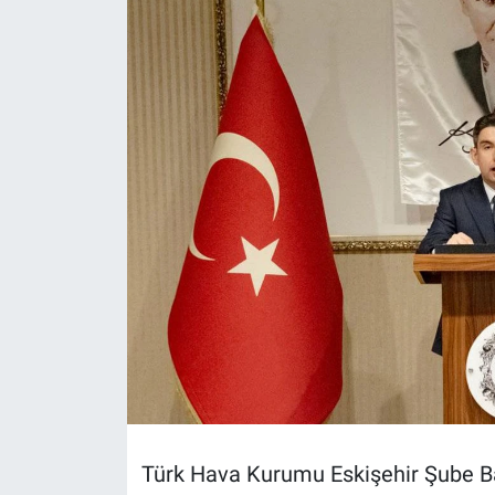
Politika
Bilecik
Kütahya
Gezi
Genel
Çevre
Yerel
Magazin
Türk Hava Kurumu Eskişehir Şube Ba
Bilim ve Teknoloji