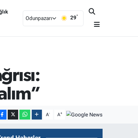
ğlık
°
29
Odunpazarı
ğrısı:
lalım”
-
+
A
A
Trend Haberler