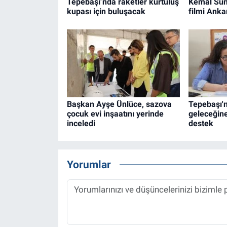
Tepebaşı’nda raketler kurtuluş
Kemal Sun
kupası için buluşacak
filmi Anka
Başkan Ayşe Ünlüce, sazova
Tepebaşı'
çocuk evi inşaatını yerinde
geleceğine
inceledi
destek
Yorumlar