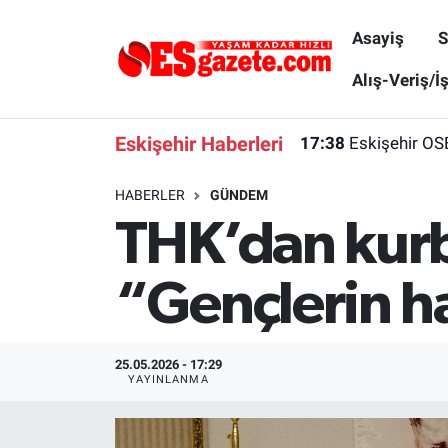
Asayiş
S
Asayiş
Yaşam
Eskişehir Nöbetçi Eczaneler
Alış-Veriş/İ
Spor
Afyonkarahisar
Eskişehir Hava Durumu
Eskişehir Haberleri
17:38
Eskişehir OS
Siyaset
Eğitim
Eskişehir Trafik Yoğunluk Haritası
HABERLER
GÜNDEM
THK’dan kurba
Gündem
Eskişehirspor Arşivi
Süper Lig Puan Durumu ve Fikstür
Türkiye
Eskişehir Arşivi
Tüm Manşetler
“Gençlerin ha
Dünya
Röportaj
Son Dakika Haberleri
25.05.2026 - 17:29
Sağlık
Ekonomi
Haber Arşivi
YAYINLANMA
Alış-Veriş/İş dünyası
Kültür Sanat