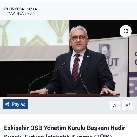
31.05.2024 - 16:14
Politika
YAYINLANMA
Bilecik
Kütahya
Gezi
Genel
Çevre
Paylaş
Yerel
-
+
A
A
Magazin
Eskişehir OSB Yönetim Kurulu Başkanı Nadir
Bilim ve Teknoloji
Küpeli, Türkiye İstatistik Kurumu (TÜİK)