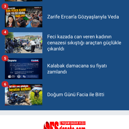
3
Zarife Ercan’a Gözyaşlarıyla Veda
4
Feci kazada can veren kadının
cenazesi sıkıştığı araçtan güçlükle
çıkarıldı
5
Kalabak damacana su fiyatı
zamlandı
6
Doğum Günü Facia ile Bitti