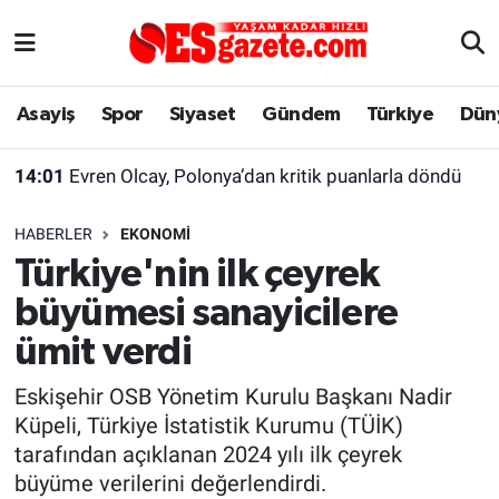
Asayiş
Yaşam
Eskişehir Nöbetçi Eczaneler
Asayiş
Spor
Siyaset
Gündem
Türkiye
Dün
Spor
Afyonkarahisar
Eskişehir Hava Durumu
14:01
Evren Olcay, Polonya’dan kritik puanlarla döndü
Siyaset
Eğitim
Eskişehir Trafik Yoğunluk Haritası
HABERLER
EKONOMI
Gündem
Eskişehirspor Arşivi
Süper Lig Puan Durumu ve Fikstür
Türkiye'nin ilk çeyrek
büyümesi sanayicilere
Türkiye
Eskişehir Arşivi
Tüm Manşetler
ümit verdi
Dünya
Röportaj
Son Dakika Haberleri
Eskişehir OSB Yönetim Kurulu Başkanı Nadir
Küpeli, Türkiye İstatistik Kurumu (TÜİK)
Sağlık
Ekonomi
Haber Arşivi
tarafından açıklanan 2024 yılı ilk çeyrek
büyüme verilerini değerlendirdi.
Alış-Veriş/İş dünyası
Kültür Sanat