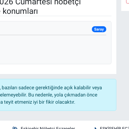
026 Cumartesi nöbetçi
e konumları
Saray
bazıları sadece gerektiğinde açık kalabilir veya
lemeyebilir. Bu nedenle, yola çıkmadan önce
teyit etmeniz iyi bir fikir olacaktır.
Eskişehir Nöbetçi Eczaneler
ESKİŞEHİR EC