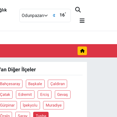
ğlık
°
16
Odunpazarı
an Diğer İlçeler
Bahçesaray
Başkale
Çaldiran
Çatak
Edremit
Erciş
Gevaş
Gürpinar
İpekyolu
Muradiye
Özalp
Saray
Tuşba