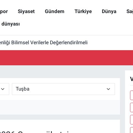
por
Siyaset
Gündem
Türkiye
Dünya
Sa
ş dünyası
iği Bilimsel Verilerle Değerlendirilmeli
V