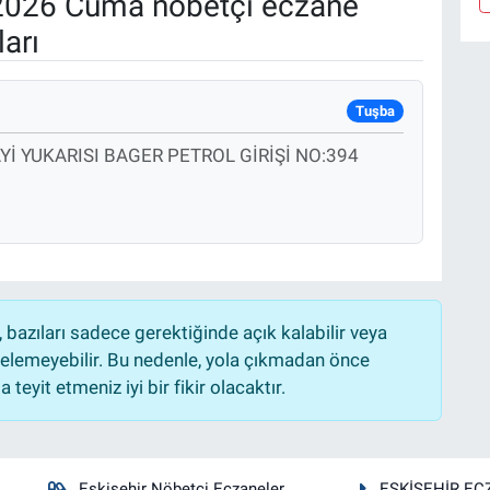
2026 Cuma nöbetçi eczane
arı
Tuşba
İ YUKARISI BAGER PETROL GİRİŞİ NO:394
bazıları sadece gerektiğinde açık kalabilir veya
lemeyebilir. Bu nedenle, yola çıkmadan önce
teyit etmeniz iyi bir fikir olacaktır.
Eskişehir Nöbetçi Eczaneler
ESKİŞEHİR EC