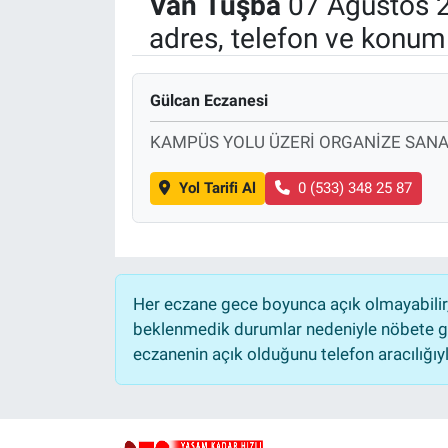
Van
Tuşba
07 Ağustos 
adres, telefon ve konuml
Politika
Bilecik
Gülcan Eczanesi
Kütahya
KAMPÜS YOLU ÜZERİ ORGANİZE SANAY
Gezi
Yol Tarifi Al
0 (533) 348 25 87
Genel
Çevre
Her eczane gece boyunca açık olmayabilir, 
beklenmedik durumlar nedeniyle nöbete ge
Yerel
eczanenin açık olduğunu telefon aracılığıyla 
Magazin
Bilim ve Teknoloji