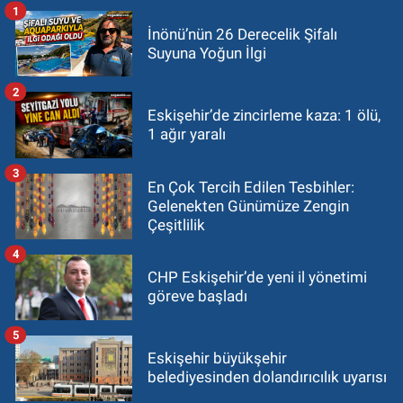
1
İnönü’nün 26 Derecelik Şifalı
Suyuna Yoğun İlgi
2
Eskişehir’de zincirleme kaza: 1 ölü,
1 ağır yaralı
3
En Çok Tercih Edilen Tesbihler:
Gelenekten Günümüze Zengin
Çeşitlilik
4
CHP Eskişehir’de yeni il yönetimi
göreve başladı
5
Eskişehir büyükşehir
belediyesinden dolandırıcılık uyarısı