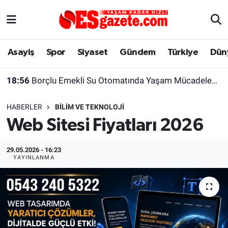
Asayiş
Yaşam
Eskişehir Nöbetçi Eczaneler
Asayiş
Spor
Siyaset
Gündem
Türkiye
Dün
Spor
Afyonkarahisar
Eskişehir Hava Durumu
18:56
Borçlu Emekli Su Otomatında Yaşam Mücadelesi Veriyor
Siyaset
Eğitim
Eskişehir Trafik Yoğunluk Haritası
HABERLER
BILIM VE TEKNOLOJI
Gündem
Eskişehirspor Arşivi
Süper Lig Puan Durumu ve Fikstür
Web Sitesi Fiyatları 2026
Türkiye
Eskişehir Arşivi
Tüm Manşetler
29.05.2026 - 16:23
YAYINLANMA
Dünya
Röportaj
Son Dakika Haberleri
Sağlık
Ekonomi
Haber Arşivi
Alış-Veriş/İş dünyası
Kültür Sanat