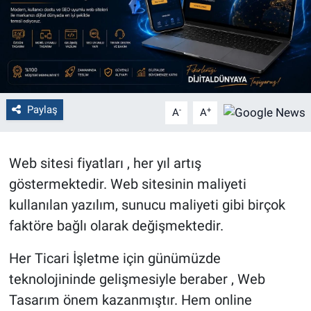
Politika
Bilecik
Kütahya
Paylaş
-
+
A
A
Gezi
Web sitesi fiyatları , her yıl artış
Genel
göstermektedir. Web sitesinin maliyeti
Çevre
kullanılan yazılım, sunucu maliyeti gibi birçok
faktöre bağlı olarak değişmektedir.
Yerel
Her Ticari İşletme için günümüzde
Magazin
teknolojininde gelişmesiyle beraber , Web
Tasarım önem kazanmıştır. Hem online
Bilim ve Teknoloji