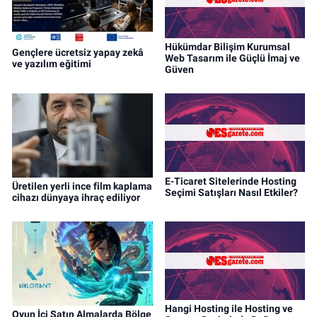
Hükümdar Bilişim Kurumsal
Gençlere ücretsiz yapay zekâ
Web Tasarım ile Güçlü İmaj ve
ve yazılım eğitimi
Güven
E-Ticaret Sitelerinde Hosting
Üretilen yerli ince film kaplama
Seçimi Satışları Nasıl Etkiler?
cihazı dünyaya ihraç ediliyor
Hangi Hosting ile Hosting ve
Oyun İçi Satın Almalarda Bölge