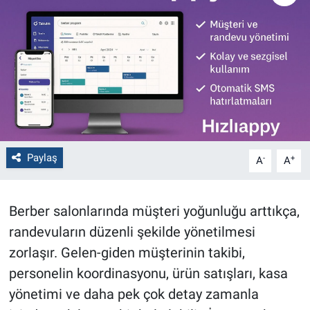
Politika
Bilecik
Kütahya
Gezi
Paylaş
-
+
A
A
Genel
Çevre
Berber salonlarında müşteri yoğunluğu arttıkça,
randevuların düzenli şekilde yönetilmesi
Yerel
zorlaşır. Gelen-giden müşterinin takibi,
Magazin
personelin koordinasyonu, ürün satışları, kasa
yönetimi ve daha pek çok detay zamanla
Bilim ve Teknoloji