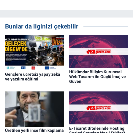
Bunlar da ilginizi çekebilir
Hükümdar Bilişim Kurumsal
Gençlere ücretsiz yapay zekâ
Web Tasarım ile Güçlü İmaj ve
ve yazılım eğitimi
Güven
E-Ticaret Sitelerinde Hosting
Üretilen yerli ince film kaplama
Seçimi Satışları Nasıl Etkiler?