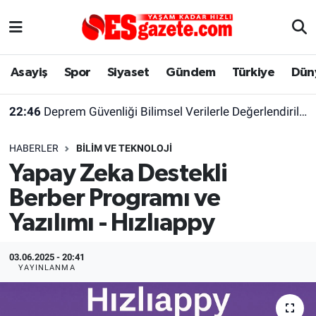
Asayiş
Yaşam
Eskişehir Nöbetçi Eczaneler
Asayiş
Spor
Siyaset
Gündem
Türkiye
Dün
Spor
Afyonkarahisar
Eskişehir Hava Durumu
22:46
Deprem Güvenliği Bilimsel Verilerle Değerlendirilmeli
Siyaset
Eğitim
Eskişehir Trafik Yoğunluk Haritası
HABERLER
BILIM VE TEKNOLOJI
Gündem
Eskişehirspor Arşivi
Süper Lig Puan Durumu ve Fikstür
Yapay Zeka Destekli
Berber Programı ve
Türkiye
Eskişehir Arşivi
Tüm Manşetler
Yazılımı - Hızlıappy
Dünya
Röportaj
Son Dakika Haberleri
03.06.2025 - 20:41
Sağlık
Ekonomi
Haber Arşivi
YAYINLANMA
Alış-Veriş/İş dünyası
Kültür Sanat