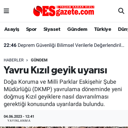
Asayiş
Yaşam
Eskişehir Nöbetçi Eczaneler
Asayiş
Spor
Siyaset
Gündem
Türkiye
Dün
Spor
Afyonkarahisar
Eskişehir Hava Durumu
22:46
Deprem Güvenliği Bilimsel Verilerle Değerlendirilmeli
Siyaset
Eğitim
Eskişehir Trafik Yoğunluk Haritası
HABERLER
GÜNDEM
Gündem
Eskişehirspor Arşivi
Süper Lig Puan Durumu ve Fikstür
Yavru Kızıl geyik uyarısı
Türkiye
Eskişehir Arşivi
Tüm Manşetler
Doğa Koruma ve Milli Parklar Eskişehir Şube
Müdürlüğü (DKMP) yavrulama döneminde yeni
Dünya
Röportaj
Son Dakika Haberleri
doğmuş Kızıl geyiklere nasıl davranılması
gerektiği konusunda uyarılarda bulundu.
Sağlık
Ekonomi
Haber Arşivi
04.06.2023 - 12:41
YAYINLANMA
Alış-Veriş/İş dünyası
Kültür Sanat