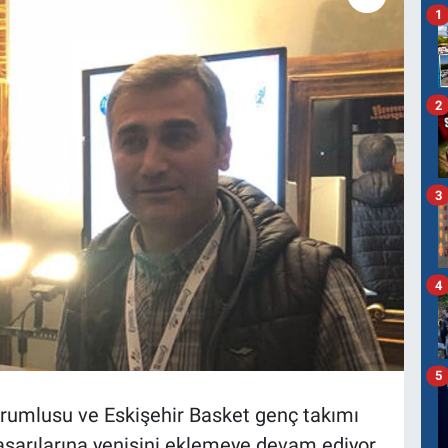
1
2
3
4
5
sorumlusu ve Eskişehir Basket genç takımı
şarılarına yenisini eklemeye devam ediyor.