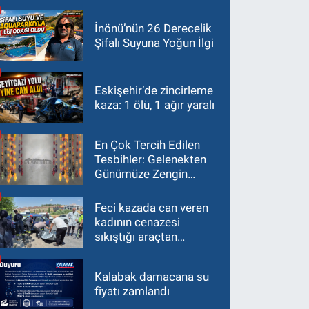
İnönü’nün 26 Derecelik
Şifalı Suyuna Yoğun İlgi
Eskişehir’de zincirleme
kaza: 1 ölü, 1 ağır yaralı
En Çok Tercih Edilen
Tesbihler: Gelenekten
Günümüze Zengin
Çeşitlilik
Feci kazada can veren
kadının cenazesi
sıkıştığı araçtan
güçlükle çıkarıldı
Kalabak damacana su
fiyatı zamlandı