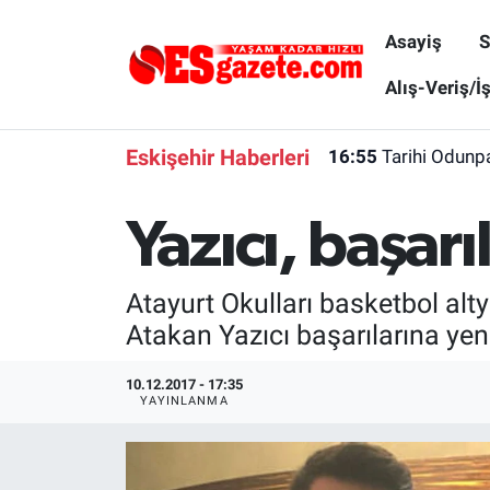
Asayiş
S
Asayiş
Yaşam
Eskişehir Nöbetçi Eczaneler
Alış-Veriş/İ
Spor
Afyonkarahisar
Eskişehir Hava Durumu
Eskişehir Haberleri
16:55
Tarihi Odunpa
Siyaset
Eğitim
Eskişehir Trafik Yoğunluk Haritası
Yazıcı, başarı
Gündem
Eskişehirspor Arşivi
Süper Lig Puan Durumu ve Fikstür
Atayurt Okulları basketbol al
Türkiye
Eskişehir Arşivi
Tüm Manşetler
Atakan Yazıcı başarılarına ye
Dünya
Röportaj
Son Dakika Haberleri
10.12.2017 - 17:35
YAYINLANMA
Sağlık
Ekonomi
Haber Arşivi
Alış-Veriş/İş dünyası
Kültür Sanat