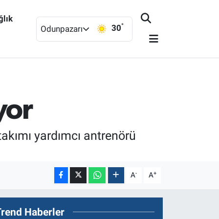
ğlık
°
30
Odunpazarı
yor
takımı yardımcı antrenörü
-
+
A
A
Trend Haberler