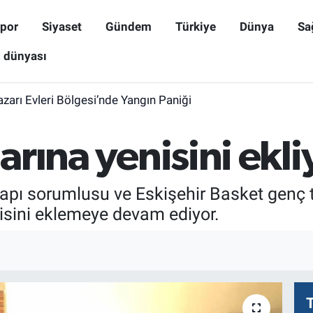
por
Siyaset
Gündem
Türkiye
Dünya
Sa
ş dünyası
zarı Evleri Bölgesi’nde Yangın Paniği
larına yenisini ekli
tyapı sorumlusu ve Eskişehir Basket genç 
nisini eklemeye devam ediyor.