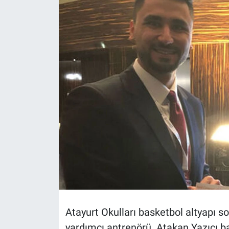
Politika
Bilecik
Kütahya
Gezi
Genel
Çevre
Yerel
Magazin
Atayurt Okulları basketbol altyapı 
yardımcı antrenörü Atakan Yazıcı ba
Bilim ve Teknoloji