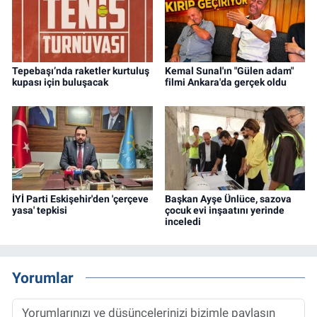
Tepebaşı’nda raketler kurtuluş
Kemal Sunal'ın "Gülen adam"
kupası için buluşacak
filmi Ankara'da gerçek oldu
İYİ Parti Eskişehir'den 'çerçeve
Başkan Ayşe Ünlüce, sazova
yasa' tepkisi
çocuk evi inşaatını yerinde
inceledi
Yorumlar