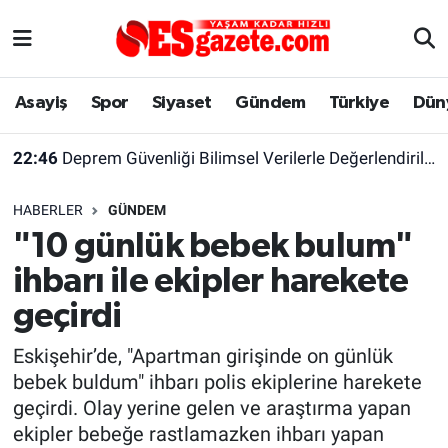
Asayiş
Yaşam
Eskişehir Nöbetçi Eczaneler
Asayiş
Spor
Siyaset
Gündem
Türkiye
Dün
Spor
Afyonkarahisar
Eskişehir Hava Durumu
22:46
Deprem Güvenliği Bilimsel Verilerle Değerlendirilmeli
Siyaset
Eğitim
Eskişehir Trafik Yoğunluk Haritası
HABERLER
GÜNDEM
Gündem
Eskişehirspor Arşivi
Süper Lig Puan Durumu ve Fikstür
"10 günlük bebek bulum"
ihbarı ile ekipler harekete
Türkiye
Eskişehir Arşivi
Tüm Manşetler
geçirdi
Dünya
Röportaj
Son Dakika Haberleri
Eskişehir’de, "Apartman girişinde on günlük
bebek buldum" ihbarı polis ekiplerine harekete
Sağlık
Ekonomi
Haber Arşivi
geçirdi. Olay yerine gelen ve araştırma yapan
ekipler bebeğe rastlamazken ihbarı yapan
Alış-Veriş/İş dünyası
Kültür Sanat