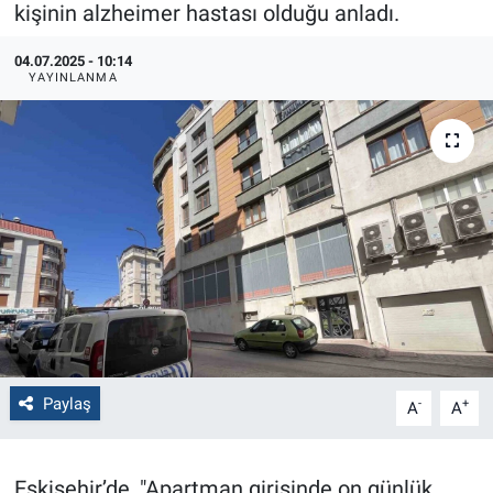
kişinin alzheimer hastası olduğu anladı.
Politika
04.07.2025 - 10:14
YAYINLANMA
Bilecik
Kütahya
Gezi
Genel
Çevre
Yerel
Paylaş
-
+
A
A
Magazin
Eskişehir’de, "Apartman girişinde on günlük
Bilim ve Teknoloji