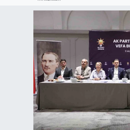
Politika
Bilecik
Kütahya
Gezi
Genel
Çevre
Yerel
Magazin
Bilim ve Teknoloji