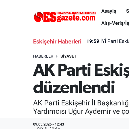
Asayiş
S
Asayiş
Yaşam
Eskişehir Nöbetçi Eczaneler
Alış-Veriş/İ
Spor
Afyonkarahisar
Eskişehir Hava Durumu
Eskişehir Haberleri
19:59
İYİ Parti Esk
Siyaset
Eğitim
Eskişehir Trafik Yoğunluk Haritası
HABERLER
SIYASET
AK Parti Eski
Gündem
Eskişehirspor Arşivi
Süper Lig Puan Durumu ve Fikstür
Türkiye
Eskişehir Arşivi
Tüm Manşetler
düzenlendi
Dünya
Röportaj
Son Dakika Haberleri
AK Parti Eskişehir İl Başkanlı
Sağlık
Ekonomi
Haber Arşivi
Yardımcısı Uğur Aydemir ve çok 
Alış-Veriş/İş dünyası
Kültür Sanat
09.05.2026 - 12:43
YAYINLANMA