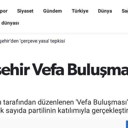
por
Siyaset
Gündem
Türkiye
Dünya
Sa
ş dünyası
işehir'den 'çerçeve yasa' tepkisi
şehir Vefa Buluşm
ğı tarafından düzenlenen 'Vefa Buluşması
sayıda partilinin katılımıyla gerçekleştiri