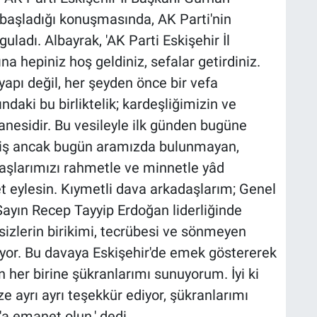
 başladığı konuşmasında, AK Parti'nin
uladı. Albayrak, 'AK Parti Eskişehir İl
 hepiniz hoş geldiniz, sefalar getirdiniz.
yapı değil, her şeyden önce bir vefa
daki bu birliktelik; kardeşliğimizin ve
anesidir. Bu vesileyle ilk günden bugüne
ş ancak bugün aramızda bulunmayan,
daşlarımızı rahmetle ve minnetle yâd
 eylesin. Kıymetli dava arkadaşlarım; Genel
yın Recep Tayyip Erdoğan liderliğinde
sizlerin birikimi, tecrübesi ve sönmeyen
yor. Bu davaya Eskişehir'de emek göstererek
 her birine şükranlarımı sunuyorum. İyi ki
ize ayrı ayrı teşekkür ediyor, şükranlarımı
'a emanet olun.' dedi.