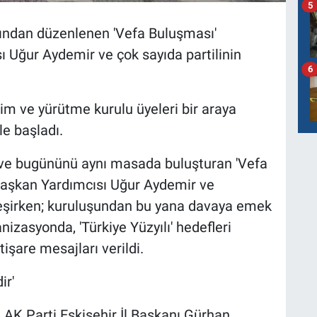
5
afından düzenlenen 'Vefa Buluşması'
ı Uğur Aydemir ve çok sayıda partilinin
6
im ve yürütme kurulu üyeleri bir araya
le başladı.
ü ve bugününü aynı masada buluşturan 'Vefa
Başkan Yardımcısı Uğur Aydemir ve
ekleşirken; kuruluşundan bu yana davaya emek
nizasyonda, 'Türkiye Yüzyılı' hedefleri
tişare mesajları verildi.
ir'
AK Parti Eskişehir İl Başkanı Gürhan