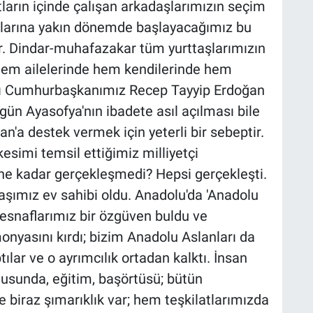
atların içinde çalışan arkadaşlarımızın seçim
alarına yakın dönemde başlayacağımız bu
. Dindar-muhafazakar tüm yurttaşlarımızın
e hem ailelerinde hem kendilerinde hem
ları Cumhurbaşkanımız Recep Tayyip Erdoğan
ugün Ayasofya'nın ibadete asıl açılması bile
n'a destek vermek için yeterli bir sebeptir.
simi temsil ettiğimiz milliyetçi
ne kadar gerçekleşmedi? Hepsi gerçekleşti.
aşımız ev sahibi oldu. Anadolu'da 'Anadolu
 esnaflarımız bir özgüven buldu ve
monyasını kırdı; bizim Anadolu Aslanları da
ptılar ve o ayrımcılık ortadan kalktı. İnsan
nusunda, eğitim, başörtüsü; bütün
 biraz şımarıklık var; hem teşkilatlarımızda