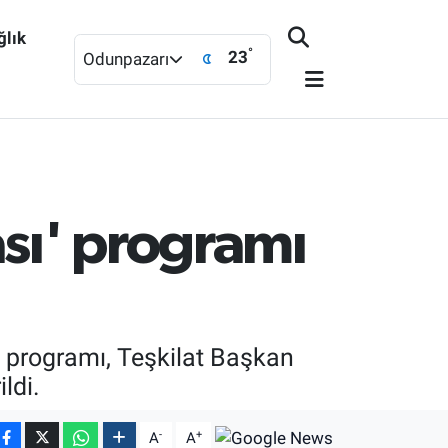
ğlık
°
23
Odunpazarı
ası' programı
' programı, Teşkilat Başkan
ldi.
-
+
A
A