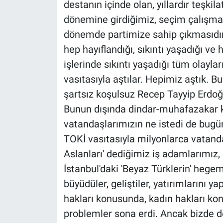
destanın içinde olan, yıllardır teşkil
dönemine girdiğimiz, seçim çalışm
dönemde partimize sahip çıkmasıdır
hep hayıflandığı, sıkıntı yaşadığı v
işlerinde sıkıntı yaşadığı tüm olay
vasıtasıyla aştılar. Hepimiz aştık. B
şartsız koşulsuz Recep Tayyip Erdoğa
Bunun dışında dindar-muhafazakar ke
vatandaşlarımızın ne istedi de bugü
TOKİ vasıtasıyla milyonlarca vatand
Aslanları' dediğimiz iş adamlarımız,
İstanbul'daki 'Beyaz Türklerin' hege
büyüdüler, geliştiler, yatırımlarını ya
hakları konusunda, kadın hakları ko
problemler sona erdi. Ancak bizde de