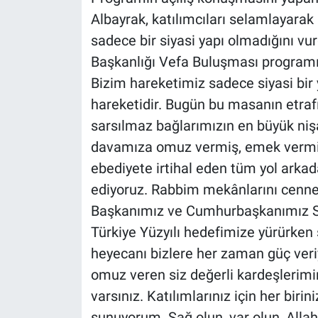
Albayrak, katılımcıları selamlayarak
sadece bir siyasi yapı olmadığını vurg
Başkanlığı Vefa Buluşması programına
Bizim hareketimiz sadece siyasi bir 
hareketidir. Bugün bu masanın etrafın
sarsılmaz bağlarımızın en büyük niş
davamıza omuz vermiş, emek vermi
ebediyete irtihal eden tüm yol arka
ediyoruz. Rabbim mekânlarını cennet
Başkanımız ve Cumhurbaşkanımız Sa
Türkiye Yüzyılı hedefimize yürürken 
heyecanı bizlere her zaman güç veri
omuz veren siz değerli kardeşlerimin
varsınız. Katılımlarınız için her birin
sunuyorum. Sağ olun, var olun, Allah