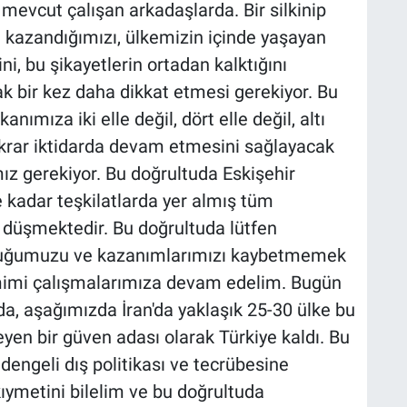
evcut çalışan arkadaşlarda. Bir silkinip
i kazandığımızı, ülkemizin içinde yaşayan
ni, bu şikayetlerin ortadan kalktığını
ak bir kez daha dikkat etmesi gerekiyor. Bu
mıza iki elle değil, dört elle değil, altı
krar iktidarda devam etmesini sağlayacak
ız gerekiyor. Bu doğrultuda Eskişehir
e kadar teşkilatlarda yer almış tüm
 düşmektedir. Bu doğrultuda lütfen
luğumuzu ve kazanımlarımızı kaybetmemek
samimi çalışmalarımıza devam edelim. Bugün
a, aşağımızda İran'da yaklaşık 25-30 ülke bu
yen bir güven adası olarak Türkiye kaldı. Bu
engeli dış politikası ve tecrübesine
ıymetini bilelim ve bu doğrultuda