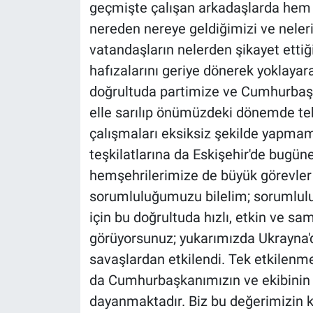
geçmişte çalışan arkadaşlarda hem m
nereden nereye geldiğimizi ve neler
vatandaşların nelerden şikayet ettiği
hafızalarını geriye dönerek yoklayar
doğrultuda partimize ve Cumhurbaşkanı
elle sarılıp önümüzdeki dönemde te
çalışmaları eksiksiz şekilde yapmam
teşkilatlarına da Eskişehir'de bugün
hemşehrilerimize de büyük görevler
sorumluluğumuzu bilelim; sorumlu
için bu doğrultuda hızlı, etkin ve 
görüyorsunuz; yukarımızda Ukrayna'd
savaşlardan etkilendi. Tek etkilenme
da Cumhurbaşkanımızın ve ekibinin d
dayanmaktadır. Biz bu değerimizin k