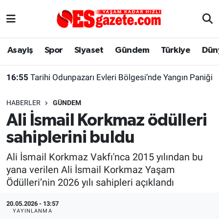
Asayiş
Yaşam
Eskişehir Nöbetçi Eczaneler
Asayiş
Spor
Siyaset
Gündem
Türkiye
Dün
Spor
Afyonkarahisar
Eskişehir Hava Durumu
16:55
Tarihi Odunpazarı Evleri Bölgesi’nde Yangın Paniği
Siyaset
Eğitim
Eskişehir Trafik Yoğunluk Haritası
HABERLER
GÜNDEM
Gündem
Eskişehirspor Arşivi
Süper Lig Puan Durumu ve Fikstür
Ali İsmail Korkmaz ödülleri
sahiplerini buldu
Türkiye
Eskişehir Arşivi
Tüm Manşetler
Ali İsmail Korkmaz Vakfı'nca 2015 yılından bu
Dünya
Röportaj
Son Dakika Haberleri
yana verilen Ali İsmail Korkmaz Yaşam
Ödülleri’nin 2026 yılı sahipleri açıklandı
Sağlık
Ekonomi
Haber Arşivi
20.05.2026 - 13:57
Alış-Veriş/İş dünyası
Kültür Sanat
YAYINLANMA