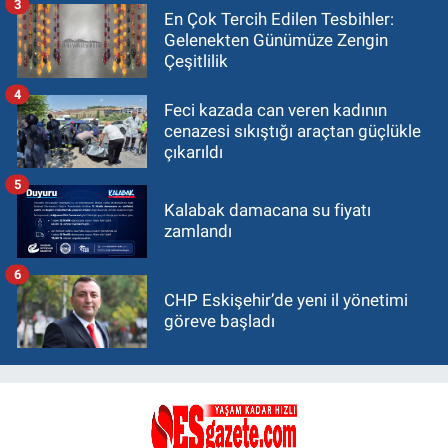
3
En Çok Tercih Edilen Tesbihler:
Gelenekten Günümüze Zengin
Çeşitlilik
4
Feci kazada can veren kadının
cenazesi sıkıştığı araçtan güçlükle
çıkarıldı
5
Kalabak damacana su fiyatı
zamlandı
6
CHP Eskişehir’de yeni il yönetimi
göreve başladı