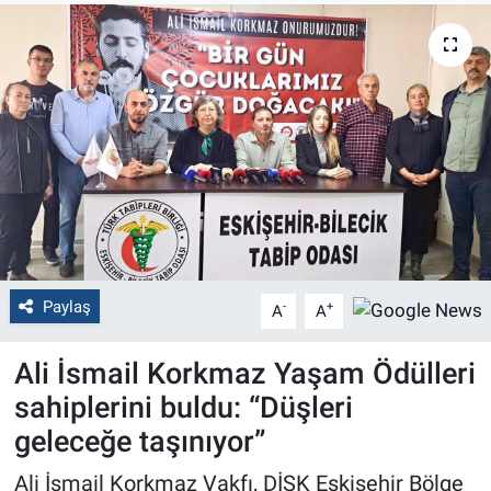
Politika
Bilecik
Kütahya
Gezi
Genel
Paylaş
-
+
A
A
Çevre
Ali İsmail Korkmaz Yaşam Ödülleri
Yerel
sahiplerini buldu: “Düşleri
Magazin
geleceğe taşınıyor”
Ali İsmail Korkmaz Vakfı, DİSK Eskişehir Bölge
Bilim ve Teknoloji