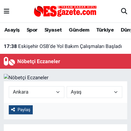
Asayiş
Yaşam
Eskişehir Nöbetçi Eczaneler
Asayiş
Spor
Siyaset
Gündem
Türkiye
Dün
Spor
Afyonkarahisar
Eskişehir Hava Durumu
17:38
Eskişehir OSB’de Yol Bakım Çalışmaları Başladı
Siyaset
Eğitim
Eskişehir Trafik Yoğunluk Haritası
Nöbetçi Eczaneler
Gündem
Eskişehirspor Arşivi
Süper Lig Puan Durumu ve Fikstür
Türkiye
Eskişehir Arşivi
Tüm Manşetler
Dünya
Röportaj
Son Dakika Haberleri
Paylaş
Sağlık
Ekonomi
Haber Arşivi
Alış-Veriş/İş dünyası
Kültür Sanat