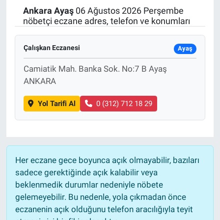
Ankara
Ayaş
06 Ağustos 2026 Perşembe
Politika
nöbetçi eczane adres, telefon ve konumları
Bilecik
Çalışkan Eczanesi
Ayaş
Kütahya
Camiatik Mah. Banka Sok. No:7 B Ayaş
ANKARA
Gezi
Yol Tarifi Al
0 (312) 712 18 29
Genel
Çevre
Her eczane gece boyunca açık olmayabilir, bazıları
Yerel
sadece gerektiğinde açık kalabilir veya
beklenmedik durumlar nedeniyle nöbete
Magazin
gelemeyebilir. Bu nedenle, yola çıkmadan önce
eczanenin açık olduğunu telefon aracılığıyla teyit
Bilim ve Teknoloji