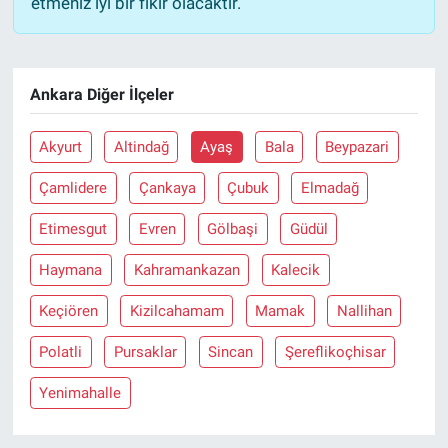
etmeniz iyi bir fikir olacaktır.
Ankara Diğer İlçeler
Akyurt
Altindağ
Ayaş
Bala
Beypazari
Çamlidere
Çankaya
Çubuk
Elmadağ
Etimesgut
Evren
Gölbaşi
Güdül
Haymana
Kahramankazan
Kalecik
Keçiören
Kizilcahamam
Mamak
Nallihan
Polatli
Pursaklar
Sincan
Şereflikoçhisar
Yenimahalle