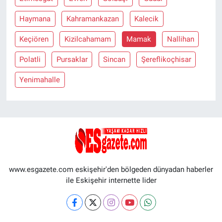
Haymana
Kahramankazan
Kalecik
Keçiören
Kizilcahamam
Mamak
Nallihan
Polatli
Pursaklar
Sincan
Şereflikoçhisar
Yenimahalle
www.esgazete.com eskişehir'den bölgeden dünyadan haberler
ile Eskişehir internette lider