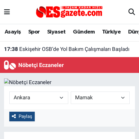
Asayiş
Yaşam
Eskişehir Nöbetçi Eczaneler
Asayiş
Spor
Siyaset
Gündem
Türkiye
Dün
Spor
Afyonkarahisar
Eskişehir Hava Durumu
17:38
Eskişehir OSB’de Yol Bakım Çalışmaları Başladı
Siyaset
Eğitim
Eskişehir Trafik Yoğunluk Haritası
Nöbetçi Eczaneler
Gündem
Eskişehirspor Arşivi
Süper Lig Puan Durumu ve Fikstür
Türkiye
Eskişehir Arşivi
Tüm Manşetler
Dünya
Röportaj
Son Dakika Haberleri
Paylaş
Sağlık
Ekonomi
Haber Arşivi
Alış-Veriş/İş dünyası
Kültür Sanat