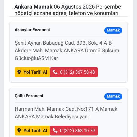
Ankara
Mamak
06 Ağustos 2026 Perşembe
Politika
nöbetçi eczane adres, telefon ve konumları
Bilecik
Aksoylar Eczanesi
Mamak
Kütahya
Şehit Ayhan Babadağ Cad. 393. Sok. 4 A-B
Akdere Mah. Mamak ANKARA Ümmü Gülsüm
Gezi
GüçlüoğluASM Kar
Yol Tarifi Al
0 (312) 367 58 48
Genel
Çevre
Çöllü Eczanesi
Mamak
Yerel
Harman Mah. Mamak Cad. No:171 A Mamak
ANKARA Mamak Belediyesi yanı
Magazin
Yol Tarifi Al
0 (312) 368 10 79
Bilim ve Teknoloji