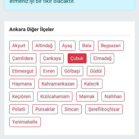
etmeniz iyi bir fikir olacaktır.
Ankara Diğer İlçeler
Akyurt
Altindağ
Ayaş
Bala
Beypazari
Çamlidere
Çankaya
Çubuk
Elmadağ
Etimesgut
Evren
Gölbaşi
Güdül
Haymana
Kahramankazan
Kalecik
Keçiören
Kizilcahamam
Mamak
Nallihan
Polatli
Pursaklar
Sincan
Şereflikoçhisar
Yenimahalle