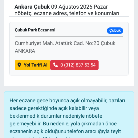
Ankara
Çubuk
09 Ağustos 2026 Pazar
Politika
nöbetçi eczane adres, telefon ve konumları
Bilecik
Çubuk Park Eczanesi
Çubuk
Kütahya
Cumhuriyet Mah. Atatürk Cad. No:20 Çubuk
ANKARA
Gezi
Yol Tarifi Al
0 (312) 837 53 54
Genel
Çevre
Her eczane gece boyunca açık olmayabilir, bazıları
Yerel
sadece gerektiğinde açık kalabilir veya
beklenmedik durumlar nedeniyle nöbete
Magazin
gelemeyebilir. Bu nedenle, yola çıkmadan önce
eczanenin açık olduğunu telefon aracılığıyla teyit
Bilim ve Teknoloji