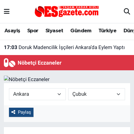
Asayiş
Yaşam
Eskişehir Nöbetçi Eczaneler
Asayiş
Spor
Siyaset
Gündem
Türkiye
Dün
Spor
Afyonkarahisar
Eskişehir Hava Durumu
17:03
Doruk Madencilik İşçileri Ankara’da Eylem Yaptı
Siyaset
Eğitim
Eskişehir Trafik Yoğunluk Haritası
Nöbetçi Eczaneler
Gündem
Eskişehirspor Arşivi
Süper Lig Puan Durumu ve Fikstür
Türkiye
Eskişehir Arşivi
Tüm Manşetler
Dünya
Röportaj
Son Dakika Haberleri
Paylaş
Sağlık
Ekonomi
Haber Arşivi
Alış-Veriş/İş dünyası
Kültür Sanat