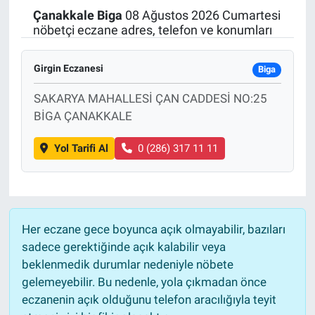
Çanakkale
Biga
08 Ağustos 2026 Cumartesi
Politika
nöbetçi eczane adres, telefon ve konumları
Bilecik
Girgin Eczanesi
Biga
Kütahya
SAKARYA MAHALLESİ ÇAN CADDESİ NO:25
BİGA ÇANAKKALE
Gezi
Yol Tarifi Al
0 (286) 317 11 11
Genel
Çevre
Her eczane gece boyunca açık olmayabilir, bazıları
Yerel
sadece gerektiğinde açık kalabilir veya
beklenmedik durumlar nedeniyle nöbete
Magazin
gelemeyebilir. Bu nedenle, yola çıkmadan önce
eczanenin açık olduğunu telefon aracılığıyla teyit
Bilim ve Teknoloji