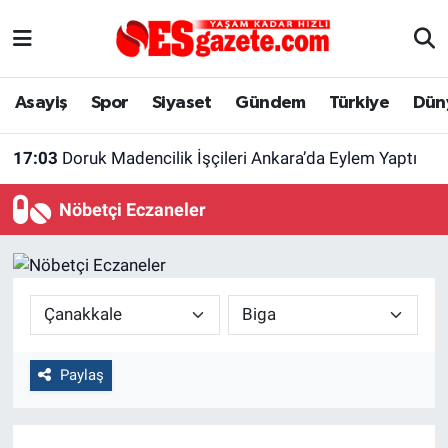
Asayiş
Yaşam
Eskişehir Nöbetçi Eczaneler
Asayiş
Spor
Siyaset
Gündem
Türkiye
Dün
Spor
Afyonkarahisar
Eskişehir Hava Durumu
17:03
Doruk Madencilik İşçileri Ankara’da Eylem Yaptı
Siyaset
Eğitim
Eskişehir Trafik Yoğunluk Haritası
Nöbetçi Eczaneler
Gündem
Eskişehirspor Arşivi
Süper Lig Puan Durumu ve Fikstür
Türkiye
Eskişehir Arşivi
Tüm Manşetler
Dünya
Röportaj
Son Dakika Haberleri
Paylaş
Sağlık
Ekonomi
Haber Arşivi
Alış-Veriş/İş dünyası
Kültür Sanat