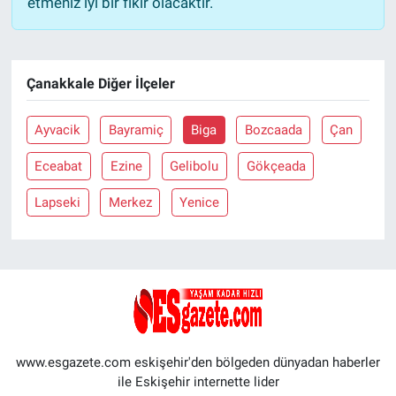
etmeniz iyi bir fikir olacaktır.
Çanakkale Diğer İlçeler
Ayvacik
Bayramiç
Biga
Bozcaada
Çan
Eceabat
Ezine
Gelibolu
Gökçeada
Lapseki
Merkez
Yenice
www.esgazete.com eskişehir'den bölgeden dünyadan haberler
ile Eskişehir internette lider