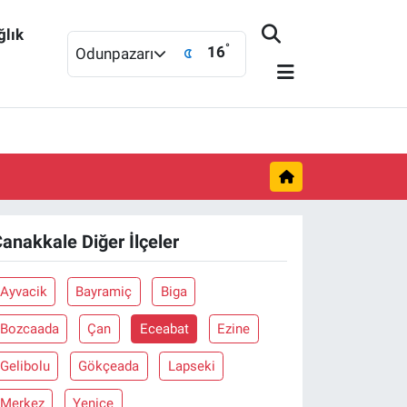
ğlık
°
16
Odunpazarı
anakkale Diğer İlçeler
Ayvacik
Bayramiç
Biga
Bozcaada
Çan
Eceabat
Ezine
Gelibolu
Gökçeada
Lapseki
Merkez
Yenice