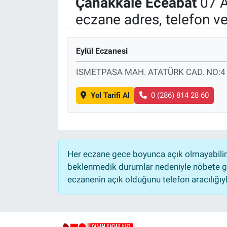
Çanakkale
Eceabat
07 A
eczane adres, telefon v
Politika
Bilecik
Eylül Eczanesi
Kütahya
ISMETPASA MAH. ATATÜRK CAD. NO:
Gezi
Yol Tarifi Al
0 (286) 814 28 60
Genel
Çevre
Her eczane gece boyunca açık olmayabilir, 
beklenmedik durumlar nedeniyle nöbete ge
Yerel
eczanenin açık olduğunu telefon aracılığıyla 
Magazin
Bilim ve Teknoloji