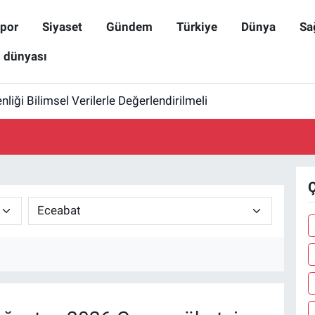
por
Siyaset
Gündem
Türkiye
Dünya
Sa
ş dünyası
iği Bilimsel Verilerle Değerlendirilmeli
Ç