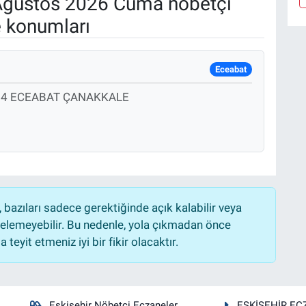
ğustos 2026 Cuma nöbetçi
e konumları
Eceabat
4 4 ECEABAT ÇANAKKALE
bazıları sadece gerektiğinde açık kalabilir veya
lemeyebilir. Bu nedenle, yola çıkmadan önce
teyit etmeniz iyi bir fikir olacaktır.
Eskişehir Nöbetçi Eczaneler
ESKİŞEHİR EC