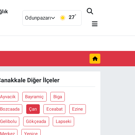
ğlık
°
27
Odunpazarı
anakkale Diğer İlçeler
Ayvacik
Bayramiç
Biga
Bozcaada
Çan
Eceabat
Ezine
Gelibolu
Gökçeada
Lapseki
Merkez
Yenice