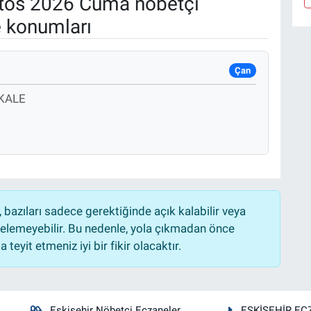
tos 2026 Cuma nöbetçi
e konumları
Çan
KALE
bazıları sadece gerektiğinde açık kalabilir veya
lemeyebilir. Bu nedenle, yola çıkmadan önce
teyit etmeniz iyi bir fikir olacaktır.
Eskişehir Nöbetçi Eczaneler
ESKİŞEHİR EC