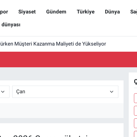
por
Siyaset
Gündem
Türkiye
Dünya
Sa
ş dünyası
yürken Müşteri Kazanma Maliyeti de Yükseliyor
Ç