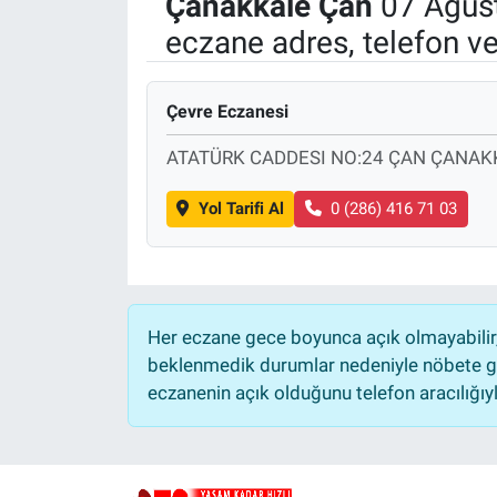
Çanakkale
Çan
07 Ağus
eczane adres, telefon v
Politika
Bilecik
Çevre Eczanesi
Kütahya
ATATÜRK CADDESI NO:24 ÇAN ÇANAK
Gezi
Yol Tarifi Al
0 (286) 416 71 03
Genel
Çevre
Her eczane gece boyunca açık olmayabilir, 
beklenmedik durumlar nedeniyle nöbete ge
Yerel
eczanenin açık olduğunu telefon aracılığıyla 
Magazin
Bilim ve Teknoloji