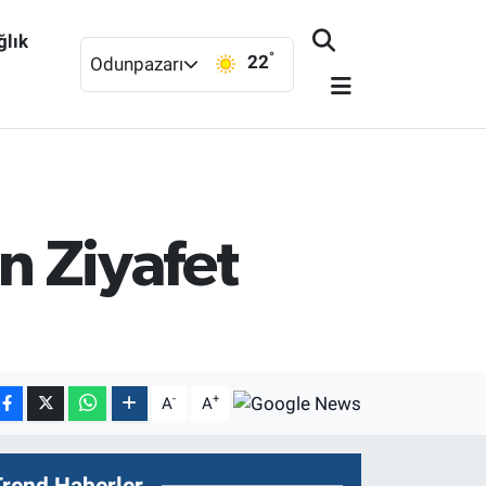
ğlık
°
22
Odunpazarı
n Ziyafet
-
+
A
A
Trend Haberler