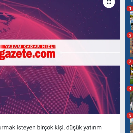
1
2
3
4
5
urmak isteyen birçok kişi, düşük yatırım