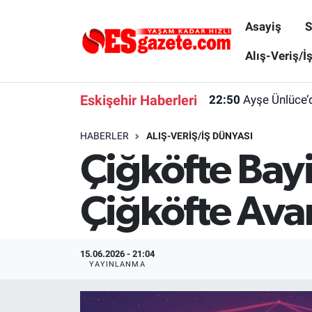
Asayiş
S
Asayiş
Yaşam
Eskişehir Nöbetçi Eczaneler
Alış-Veriş/İ
Spor
Afyonkarahisar
Eskişehir Hava Durumu
Eskişehir Haberleri
22:50
Ayşe Ünlüce’
Siyaset
Eğitim
Eskişehir Trafik Yoğunluk Haritası
HABERLER
ALIŞ-VERIŞ/İŞ DÜNYASI
Çiğköfte Bayi
Gündem
Eskişehirspor Arşivi
Süper Lig Puan Durumu ve Fikstür
Türkiye
Eskişehir Arşivi
Tüm Manşetler
Çiğköfte Avan
Dünya
Röportaj
Son Dakika Haberleri
15.06.2026 - 21:04
Sağlık
Ekonomi
Haber Arşivi
YAYINLANMA
Alış-Veriş/İş dünyası
Kültür Sanat