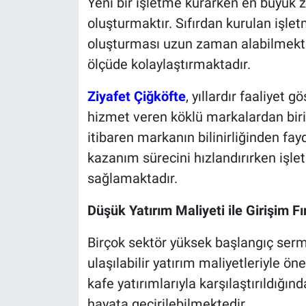
Yeni bir işletme kurarken en büyük zo
oluşturmaktır. Sıfırdan kurulan işl
oluşturması uzun zaman alabilmekted
ölçüde kolaylaştırmaktadır.
Ziyafet Çiğköfte
, yıllardır faaliyet 
hizmet veren köklü markalardan biridi
itibaren markanın bilinirliğinden f
kazanım sürecini hızlandırırken işl
sağlamaktadır.
Düşük Yatırım Maliyeti ile Girişim Fı
Birçok sektör yüksek başlangıç serm
ulaşılabilir yatırım maliyetleriyle ö
kafe yatırımlarıyla karşılaştırıldığın
hayata geçirilebilmektedir.