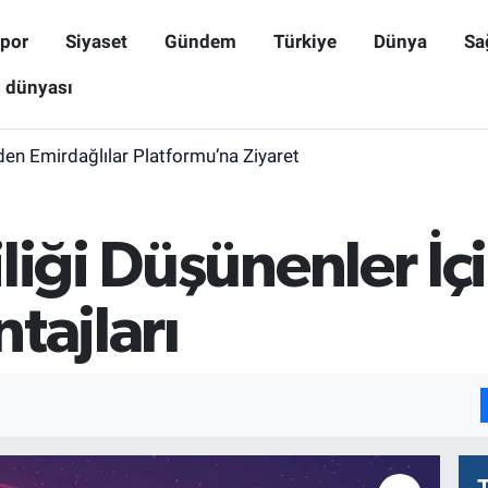
por
Siyaset
Gündem
Türkiye
Dünya
Sa
ş dünyası
den Emirdağlılar Platformu’na Ziyaret
liği Düşünenler İçi
tajları