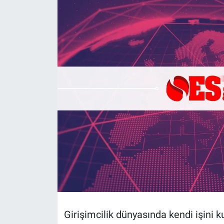
Politika
Bilecik
Kütahya
Gezi
Genel
Çevre
Yerel
Magazin
Girişimcilik dünyasında kendi işini k
Bilim ve Teknoloji