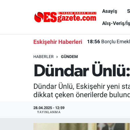
Asayiş
S
Asayiş
Yaşam
Eskişehir Nöbetçi Eczaneler
Alış-Veriş/İ
Spor
Afyonkarahisar
Eskişehir Hava Durumu
Eskişehir Haberleri
18:56
Borçlu Emekl
Siyaset
Eğitim
Eskişehir Trafik Yoğunluk Haritası
HABERLER
GÜNDEM
Dündar Ünlü: 
Gündem
Eskişehirspor Arşivi
Süper Lig Puan Durumu ve Fikstür
Türkiye
Eskişehir Arşivi
Tüm Manşetler
Dündar Ünlü, Eskişehir yeni s
dikkat çeken önerilerde bulun
Dünya
Röportaj
Son Dakika Haberleri
28.04.2025 - 12:59
Sağlık
Ekonomi
Haber Arşivi
YAYINLANMA
Alış-Veriş/İş dünyası
Kültür Sanat