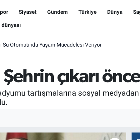
por
Siyaset
Gündem
Türkiye
Dünya
Sa
ş dünyası
i Su Otomatında Yaşam Mücadelesi Veriyor
Şehrin çıkarı öncel
tadyumu tartışmalarına sosyal medyadan ya
du.