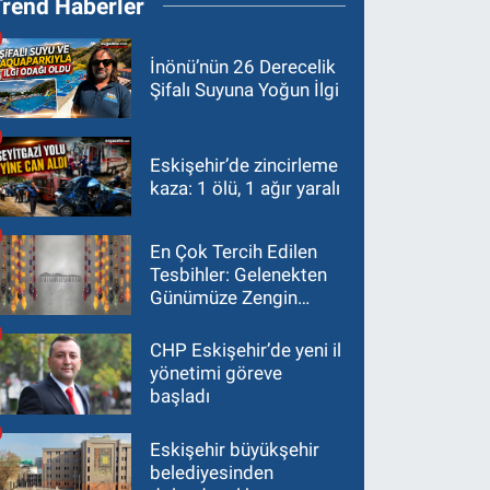
Trend Haberler
İnönü’nün 26 Derecelik
Şifalı Suyuna Yoğun İlgi
Eskişehir’de zincirleme
kaza: 1 ölü, 1 ağır yaralı
En Çok Tercih Edilen
Tesbihler: Gelenekten
Günümüze Zengin
Çeşitlilik
CHP Eskişehir’de yeni il
yönetimi göreve
başladı
Eskişehir büyükşehir
belediyesinden