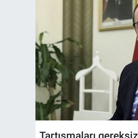
Politika
Bilecik
Kütahya
Gezi
Genel
Çevre
Yerel
Magazin
Tartışmaları gereksi
Bilim ve Teknoloji