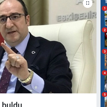
1
2
3
4
5
z buldu