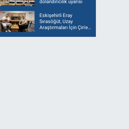
dolandırıcılık uyarısı
Eskişehirli Eray
Sırasöğüt, Uzay
Araştırmaları İçin Çin'e
Gidiyor