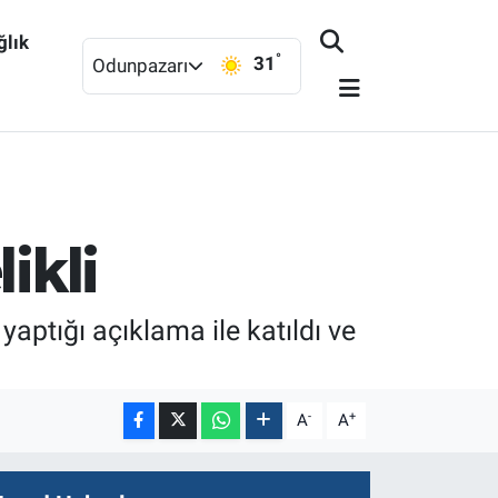
ğlık
°
31
Odunpazarı
ikli
ptığı açıklama ile katıldı ve
-
+
A
A