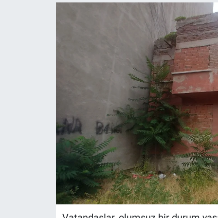
Politika
Bilecik
Kütahya
Gezi
Genel
Çevre
Yerel
Magazin
Bilim ve Teknoloji
Vatandaşlar, olumsuz bir durum ya