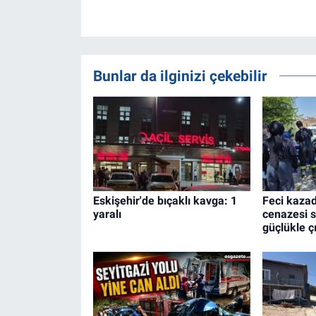
Bunlar da ilginizi çekebilir
Eskişehir'de bıçaklı kavga: 1
Feci kazad
yaralı
cenazesi s
güçlükle çı