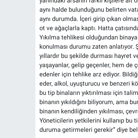
yanındaki arsanın farklı kişilere ait o
aynı halde bulunduğunu belirten vata
aynı durumda. İçeri girip çıkan olmas
ot ve ağaçlarla kaptı. Hatta çatısınd
Yıkılma tehlikesi olduğundan binaya g
konulması durumu zaten anlatıyor. Ş
yıllardır bu şekilde durması hayret v
yaşayanlar, gelip geçenler, hem de ç
edenler için tehlike arz ediyor. Bildiğ
eder, alkol, uyuşturucu ve benzeri 
bu tip binaların yıktırılması için tali
binanın yıkıldığını biliyorum, ama bu
binanın kendiliğinden yıkılması, çev
Yöneticilerin yetkilerini kullanıp bu 
duruma getirmeleri gerekir” diye beli