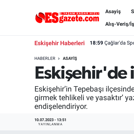
Asayiş
S
Asayiş
Yaşam
Eskişehir Nöbetçi Eczaneler
Alış-Veriş/İ
Spor
Afyonkarahisar
Eskişehir Hava Durumu
Eskişehir Haberleri
18:59
Çağlar'da Spo
Siyaset
Eğitim
Eskişehir Trafik Yoğunluk Haritası
HABERLER
ASAYIŞ
Eskişehir'de 
Gündem
Eskişehirspor Arşivi
Süper Lig Puan Durumu ve Fikstür
Türkiye
Eskişehir Arşivi
Tüm Manşetler
Eskişehir’in Tepebaşı ilçesind
girmek tehlikeli ve yasaktır’ yaz
Dünya
Röportaj
Son Dakika Haberleri
endişelendiriyor.
Sağlık
Ekonomi
Haber Arşivi
10.07.2023 - 13:51
YAYINLANMA
Alış-Veriş/İş dünyası
Kültür Sanat