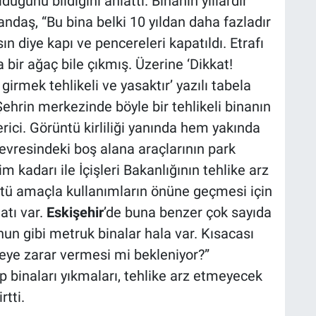
lduğunu bildiğini anlattı. Binanın yıllardır
ndaş, “Bu bina belki 10 yıldan daha fazladır
ın diye kapı ve pencereleri kapatıldı. Etrafı
a bir ağaç bile çıkmış. Üzerine ‘Dikkat!
irmek tehlikeli ve yasaktır’ yazılı tabela
ehrin merkezinde böyle bir tehlikeli binanın
erici. Görüntü kirliliği yanında hem yakında
evresindeki boş alana araçlarının park
im kadarı ile İçişleri Bakanlığının tehlike arz
kötü amaçla kullanımların önüne geçmesi için
matı var.
Eskişehir
’de buna benzer çok sayıda
nun gibi metruk binalar hala var. Kısacası
reye zarar vermesi mi bekleniyor?”
tip binaları yıkmaları, tehlike arz etmeyecek
rtti.