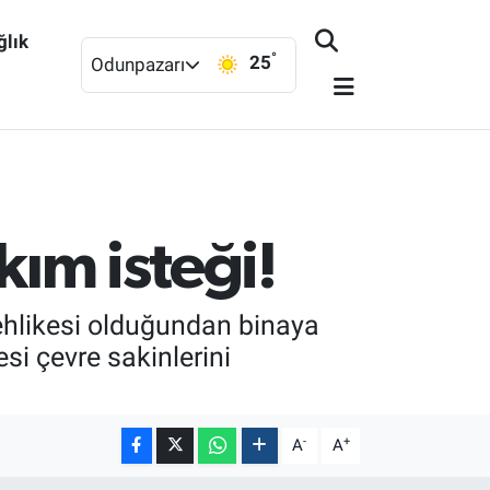
ğlık
°
25
Odunpazarı
kım isteği!
tehlikesi olduğundan binaya
mesi çevre sakinlerini
-
+
A
A