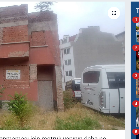
1
2
3
4
5
şanmaması için metruk yapının daha ne