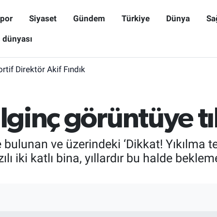
por
Siyaset
Gündem
Türkiye
Dünya
Sa
ş dünyası
rtif Direktör Akif Fındık
ilginç görüntüye tı
e bulunan ve üzerindeki ‘Dikkat! Yıkılma 
ılı iki katlı bina, yıllardır bu halde bekle