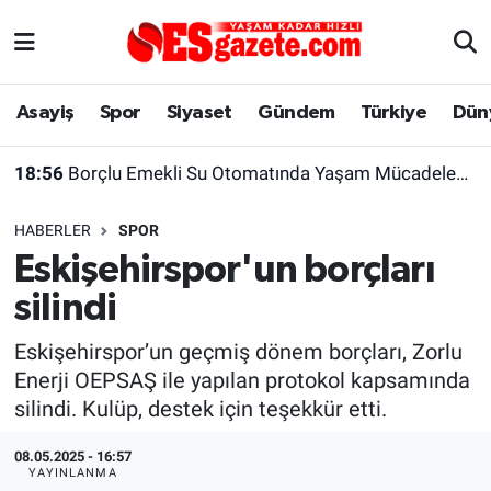
Asayiş
Yaşam
Eskişehir Nöbetçi Eczaneler
Asayiş
Spor
Siyaset
Gündem
Türkiye
Dün
Spor
Afyonkarahisar
Eskişehir Hava Durumu
18:56
Borçlu Emekli Su Otomatında Yaşam Mücadelesi Veriyor
Siyaset
Eğitim
Eskişehir Trafik Yoğunluk Haritası
HABERLER
SPOR
Gündem
Eskişehirspor Arşivi
Süper Lig Puan Durumu ve Fikstür
Eskişehirspor'un borçları
silindi
Türkiye
Eskişehir Arşivi
Tüm Manşetler
Eskişehirspor’un geçmiş dönem borçları, Zorlu
Dünya
Röportaj
Son Dakika Haberleri
Enerji OEPSAŞ ile yapılan protokol kapsamında
silindi. Kulüp, destek için teşekkür etti.
Sağlık
Ekonomi
Haber Arşivi
08.05.2025 - 16:57
Alış-Veriş/İş dünyası
Kültür Sanat
YAYINLANMA