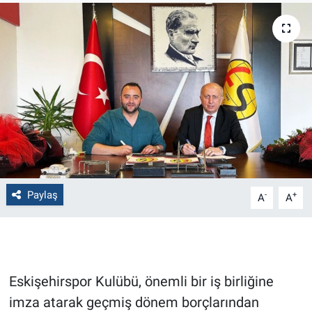
Politika
Bilecik
Kütahya
Gezi
Genel
Paylaş
-
+
A
A
Çevre
Yerel
Magazin
Eskişehirspor Kulübü, önemli bir iş birliğine
imza atarak geçmiş dönem borçlarından
Bilim ve Teknoloji