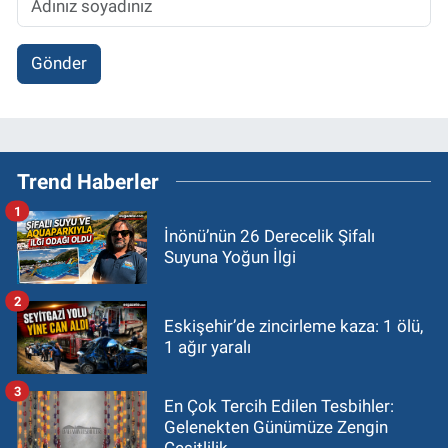
Gönder
Trend Haberler
1
İnönü’nün 26 Derecelik Şifalı
Suyuna Yoğun İlgi
2
Eskişehir’de zincirleme kaza: 1 ölü,
1 ağır yaralı
3
En Çok Tercih Edilen Tesbihler:
Gelenekten Günümüze Zengin
Çeşitlilik