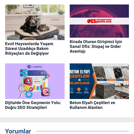
Kirada Oturan Girişimci İçin
Evcil Hayvanlarda Yaşam
Sanal Ofis: Stopaj ve Gider
Süresi Uzadıkça Bakım
Avantajı
İhtiyaçları da Değişiyor
Dijitalde Öne Geçmenin Yolu:
Beton Elyafı Çeşitleri ve
Doğru SEO Stratejileri
Kullanım Alanları
Yorumlar