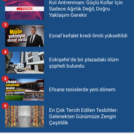
Kol Antrenmanı: Güçlü Kollar İçin
Sadece Ağırlık Değil, Doğru
Yaklaşım Gerekir
3
Esnaf kefalet kredi limiti yükseltildi
4
Eskişehir'de bir plazadaki ölüm
şüpheli bulundu
5
Efsane tesislerde yeni dönem
6
En Çok Tercih Edilen Tesbihler:
Gelenekten Günümüze Zengin
Çeşitlilik