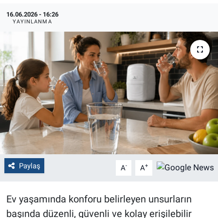
16.06.2026 - 16:26
Politika
YAYINLANMA
Bilecik
Kütahya
Gezi
Genel
Çevre
Paylaş
Yerel
-
+
A
A
Magazin
Ev yaşamında konforu belirleyen unsurların
başında düzenli, güvenli ve kolay erişilebilir
Bilim ve Teknoloji