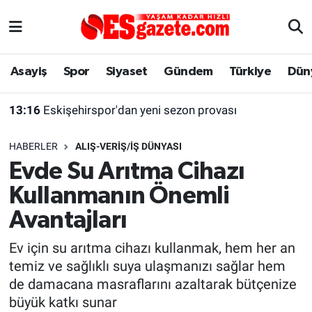
Asayiş
Yaşam
Eskişehir Nöbetçi Eczaneler
Asayiş
Spor
Siyaset
Gündem
Türkiye
Dün
Spor
Afyonkarahisar
Eskişehir Hava Durumu
13:16
Eskişehirspor'dan yeni sezon provası
Siyaset
Eğitim
Eskişehir Trafik Yoğunluk Haritası
HABERLER
ALIŞ-VERIŞ/İŞ DÜNYASI
Gündem
Eskişehirspor Arşivi
Süper Lig Puan Durumu ve Fikstür
Evde Su Arıtma Cihazı
Kullanmanın Önemli
Türkiye
Eskişehir Arşivi
Tüm Manşetler
Avantajları
Dünya
Röportaj
Son Dakika Haberleri
Ev için su arıtma cihazı kullanmak, hem her an
temiz ve sağlıklı suya ulaşmanızı sağlar hem
Sağlık
Ekonomi
Haber Arşivi
de damacana masraflarını azaltarak bütçenize
büyük katkı sunar
Alış-Veriş/İş dünyası
Kültür Sanat