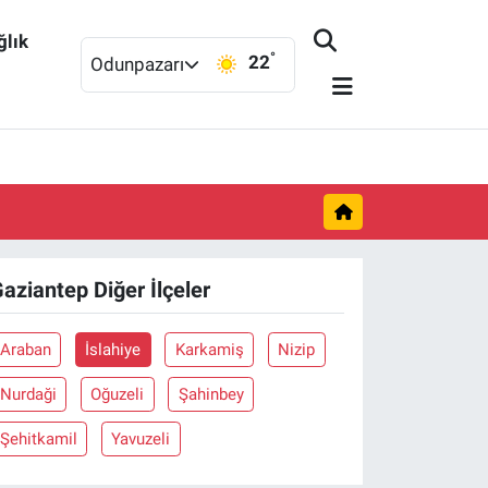
ğlık
°
22
Odunpazarı
aziantep Diğer İlçeler
Araban
İslahiye
Karkamiş
Nizip
Nurdaği
Oğuzeli
Şahinbey
Şehitkamil
Yavuzeli