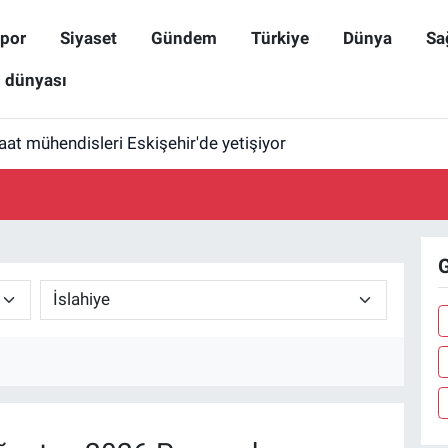
por
Siyaset
Gündem
Türkiye
Dünya
Sa
ş dünyası
aat mühendisleri Eskişehir'de yetişiyor
G