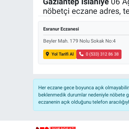
Gaziantep
İslahiye
06 A
nöbetçi eczane adres, t
Politika
Bilecik
Esranur Eczanesi
Kütahya
Beyler Mah. 179 Nolu Sokak No:4
Gezi
Yol Tarifi Al
0 (533) 312 86 38
Genel
Çevre
Her eczane gece boyunca açık olmayabilir, 
beklenmedik durumlar nedeniyle nöbete ge
Yerel
eczanenin açık olduğunu telefon aracılığıyla 
Magazin
Bilim ve Teknoloji