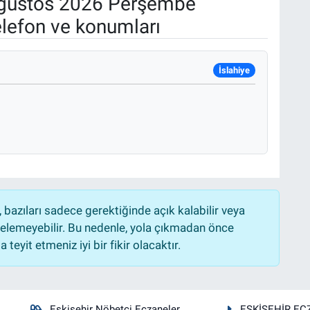
ğustos 2026 Perşembe
elefon ve konumları
İslahiye
bazıları sadece gerektiğinde açık kalabilir veya
lemeyebilir. Bu nedenle, yola çıkmadan önce
teyit etmeniz iyi bir fikir olacaktır.
Eskişehir Nöbetçi Eczaneler
ESKİŞEHİR EC