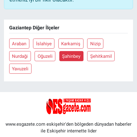
Gaziantep Diğer İlçeler
Araban
İslahiye
Karkamiş
Nizip
Nurdaği
Oğuzeli
Şahinbey
Şehitkamil
Yavuzeli
www.esgazete.com eskişehir'den bölgeden dünyadan haberler
ile Eskişehir internette lider