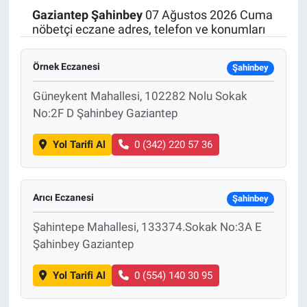
Gaziantep
Şahinbey
07 Ağustos 2026 Cuma
Politika
nöbetçi eczane adres, telefon ve konumları
Bilecik
Örnek Eczanesi
Şahinbey
Kütahya
Güneykent Mahallesi, 102282 Nolu Sokak
No:2F D Şahinbey Gaziantep
Gezi
Yol Tarifi Al
0 (342) 220 57 36
Genel
Arıcı Eczanesi
Çevre
Şahinbey
Şahintepe Mahallesi, 133374.Sokak No:3A E
Yerel
Şahinbey Gaziantep
Magazin
Yol Tarifi Al
0 (554) 140 30 95
Bilim ve Teknoloji