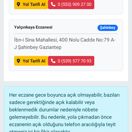
Yol Tarifi Al
0 (553) 909 27 00
Yalçınkaya Eczanesi
Şahinbey
İbn-i Sina Mahallesi, 400 Nolu Cadde No:79 A-
J Şahinbey Gaziantep
Yol Tarifi Al
0 (539) 577 70 93
Her eczane gece boyunca açık olmayabilir, bazıları
sadece gerektiğinde açık kalabilir veya
beklenmedik durumlar nedeniyle nöbete
gelemeyebilir. Bu nedenle, yola çıkmadan önce
eczanenin açık olduğunu telefon aracılığıyla teyit
etmeniz iyi bir fikir olacaktır.