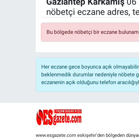
Gaziantep
Karkamış
06 
nöbetçi eczane adres, t
Politika
Bilecik
Bu bölgede nöbetçi bir eczane bulunam
Kütahya
Gezi
Her eczane gece boyunca açık olmayabilir, 
Genel
beklenmedik durumlar nedeniyle nöbete ge
eczanenin açık olduğunu telefon aracılığıyla 
Çevre
Yerel
Magazin
www.esgazete.com eskişehir'den bölgeden dünya
Bilim ve Teknoloji