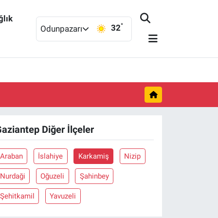
ğlık
°
32
Odunpazarı
aziantep Diğer İlçeler
Araban
İslahiye
Karkamiş
Nizip
Nurdaği
Oğuzeli
Şahinbey
Şehitkamil
Yavuzeli