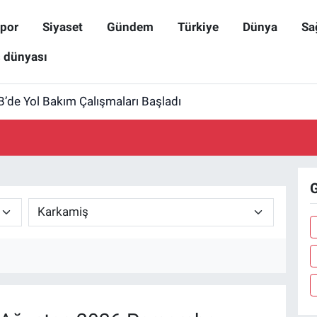
por
Siyaset
Gündem
Türkiye
Dünya
Sa
ş dünyası
B’de Yol Bakım Çalışmaları Başladı
G