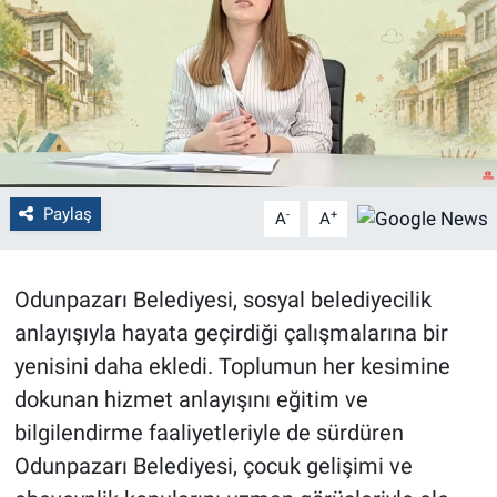
Politika
Bilecik
Kütahya
Gezi
Paylaş
-
+
A
A
Genel
Odunpazarı Belediyesi, sosyal belediyecilik
Çevre
anlayışıyla hayata geçirdiği çalışmalarına bir
yenisini daha ekledi. Toplumun her kesimine
Yerel
dokunan hizmet anlayışını eğitim ve
bilgilendirme faaliyetleriyle de sürdüren
Magazin
Odunpazarı Belediyesi, çocuk gelişimi ve
Bilim ve Teknoloji