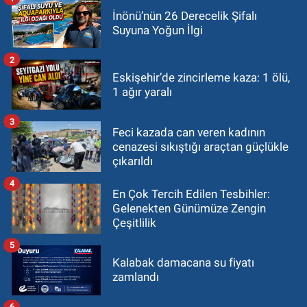
İnönü’nün 26 Derecelik Şifalı
Suyuna Yoğun İlgi
2
Eskişehir’de zincirleme kaza: 1 ölü,
1 ağır yaralı
3
Feci kazada can veren kadının
cenazesi sıkıştığı araçtan güçlükle
çıkarıldı
4
En Çok Tercih Edilen Tesbihler:
Gelenekten Günümüze Zengin
Çeşitlilik
5
Kalabak damacana su fiyatı
zamlandı
6