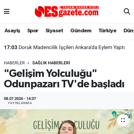
Asayiş
Yaşam
Eskişehir Nöbetçi Eczaneler
Asayiş
Spor
Siyaset
Gündem
Türkiye
Dün
Spor
Afyonkarahisar
Eskişehir Hava Durumu
17:03
Doruk Madencilik İşçileri Ankara’da Eylem Yaptı
Siyaset
Eğitim
Eskişehir Trafik Yoğunluk Haritası
HABERLER
SAĞLIK HABERLERI
Gündem
Eskişehirspor Arşivi
Süper Lig Puan Durumu ve Fikstür
"Gelişim Yolculuğu"
Odunpazarı TV'de başladı
Türkiye
Eskişehir Arşivi
Tüm Manşetler
Dünya
Röportaj
Son Dakika Haberleri
08.07.2026 - 14:07
YAYINLANMA
Sağlık
Ekonomi
Haber Arşivi
Alış-Veriş/İş dünyası
Kültür Sanat