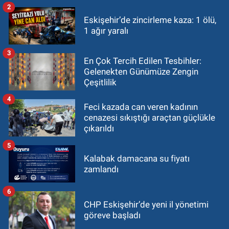
2
Eskişehir’de zincirleme kaza: 1 ölü,
1 ağır yaralı
3
En Çok Tercih Edilen Tesbihler:
Gelenekten Günümüze Zengin
Çeşitlilik
4
Feci kazada can veren kadının
cenazesi sıkıştığı araçtan güçlükle
çıkarıldı
5
Kalabak damacana su fiyatı
zamlandı
6
CHP Eskişehir’de yeni il yönetimi
göreve başladı