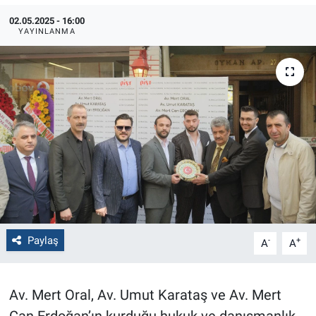
02.05.2025 - 16:00
Politika
YAYINLANMA
Bilecik
Kütahya
Gezi
Genel
Çevre
Paylaş
Yerel
-
+
A
A
Magazin
Av. Mert Oral, Av. Umut Karataş ve Av. Mert
Bilim ve Teknoloji
Can Erdoğan’ın kurduğu hukuk ve danışmanlık