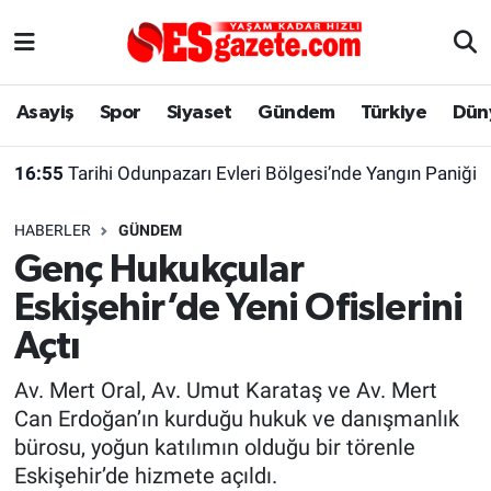
Asayiş
Yaşam
Eskişehir Nöbetçi Eczaneler
Asayiş
Spor
Siyaset
Gündem
Türkiye
Dün
Spor
Afyonkarahisar
Eskişehir Hava Durumu
16:55
Tarihi Odunpazarı Evleri Bölgesi’nde Yangın Paniği
Siyaset
Eğitim
Eskişehir Trafik Yoğunluk Haritası
HABERLER
GÜNDEM
Gündem
Eskişehirspor Arşivi
Süper Lig Puan Durumu ve Fikstür
Genç Hukukçular
Eskişehir’de Yeni Ofislerini
Türkiye
Eskişehir Arşivi
Tüm Manşetler
Açtı
Dünya
Röportaj
Son Dakika Haberleri
Av. Mert Oral, Av. Umut Karataş ve Av. Mert
Can Erdoğan’ın kurduğu hukuk ve danışmanlık
Sağlık
Ekonomi
Haber Arşivi
bürosu, yoğun katılımın olduğu bir törenle
Eskişehir’de hizmete açıldı.
Alış-Veriş/İş dünyası
Kültür Sanat