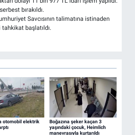
tan dolayı 11 bin 977 TL idari işlem yapıldı.
serbest bırakıldı.
Cumhuriyet Savcısının talimatına istinaden
i tahkikat başlatıldı.
a otomobil elektrik
Boğazına şeker kaçan 3
arptı
yaşındaki çocuk, Heimlich
manevrasıyla kurtarıldı