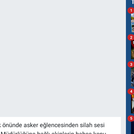
1
2
3
4
5
k önünde asker eğlencesinden silah sesi