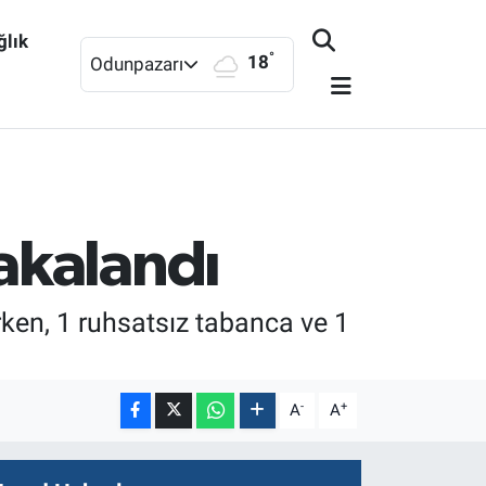
ğlık
°
18
Odunpazarı
akalandı
en, 1 ruhsatsız tabanca ve 1
-
+
A
A