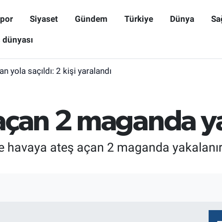
por
Siyaset
Gündem
Türkiye
Dünya
Sa
ş dünyası
n yola saçıldı: 2 kişi yaralandı
açan 2 maganda y
e havaya ateş açan 2 maganda yakalanırk