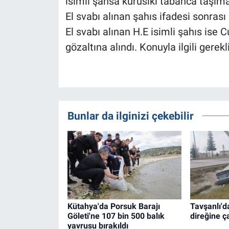
isimli şahsa kurusıkı tabanca taşımak
El svabı alınan şahıs ifadesi sonrası 
El svabı alınan H.E isimli şahıs ise 
gözaltına alındı. Konuyla ilgili gerekl
Bunlar da ilginizi çekebilir
Kütahya'da Porsuk Barajı
Tavşanlı'd
Göleti'ne 107 bin 500 balık
direğine ç
yavrusu bırakıldı