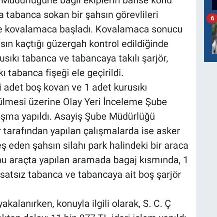
 Müdürlüğüne bağlı ekiplerin bahse konu
a tabanca sokan bir şahsın görevlileri
6
e kovalamaca başladı. Kovalamaca sonucu
hsın kaçtığı güzergah kontrol edildiğinde
usıkı tabanca ve tabancaya takılı şarjör,
ı tabanca fişeği ele geçirildi.
i adet boş kovan ve 1 adet kurusıkı
ülmesi üzerine Olay Yeri İnceleme Şube
lışma yapıldı. Asayiş Şube Müdürlüğü
r tarafından yapılan çalışmalarda ise asker
 eden şahsın silahı park halindeki bir araca
onu araçta yapılan aramada bagaj kısmında, 1
atsız tabanca ve tabancaya ait boş şarjör
akalanırken, konuyla ilgili olarak, S. C. Ç