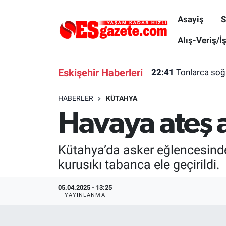
Asayiş
S
Asayiş
Yaşam
Eskişehir Nöbetçi Eczaneler
Alış-Veriş/İ
Spor
Afyonkarahisar
Eskişehir Hava Durumu
Eskişehir Haberleri
22:41
Tonlarca soğa
Siyaset
Eğitim
Eskişehir Trafik Yoğunluk Haritası
HABERLER
KÜTAHYA
Havaya ateş 
Gündem
Eskişehirspor Arşivi
Süper Lig Puan Durumu ve Fikstür
Türkiye
Eskişehir Arşivi
Tüm Manşetler
Kütahya’da asker eğlencesind
kurusıkı tabanca ele geçirildi.
Dünya
Röportaj
Son Dakika Haberleri
05.04.2025 - 13:25
Sağlık
Ekonomi
Haber Arşivi
YAYINLANMA
Alış-Veriş/İş dünyası
Kültür Sanat