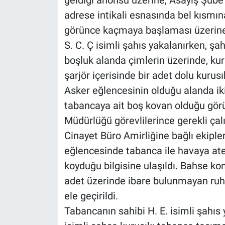
geldiği anonsu üzerine, Asayiş Şube
adrese intikali esnasında bel kısmın
görünce kaçmaya başlaması üzerin
S. C. Ç isimli şahıs yakalanırken, şa
boşluk alanda çimlerin üzerinde, kur
şarjör içerisinde bir adet dolu kurusık
Asker eğlencesinin olduğu alanda ik
tabancaya ait boş kovan olduğu gör
Müdürlüğü görevlilerince gerekli ça
Cinayet Büro Amirliğine bağlı ekiple
eğlencesinde tabanca ile havaya ateş
koyduğu bilgisine ulaşıldı. Bahse k
adet üzerinde ibare bulunmayan ruhs
ele geçirildi.
Tabancanın sahibi H. E. isimli şahıs y