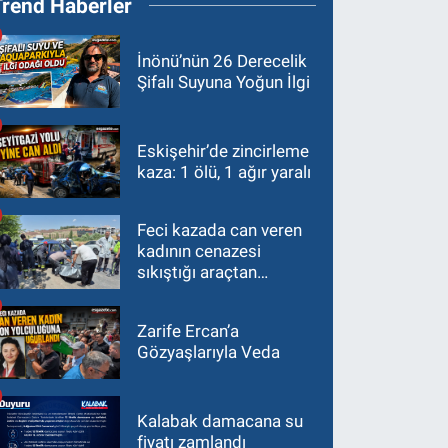
Trend Haberler
İnönü’nün 26 Derecelik
Şifalı Suyuna Yoğun İlgi
Eskişehir’de zincirleme
kaza: 1 ölü, 1 ağır yaralı
Feci kazada can veren
kadının cenazesi
sıkıştığı araçtan
güçlükle çıkarıldı
Zarife Ercan’a
Gözyaşlarıyla Veda
Kalabak damacana su
fiyatı zamlandı