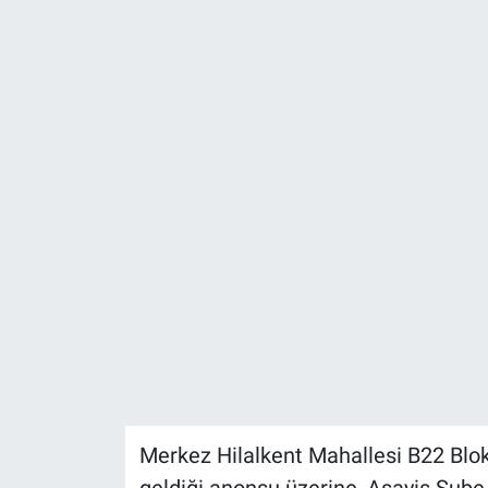
Politika
Bilecik
Kütahya
Gezi
Genel
Çevre
Yerel
Magazin
Merkez Hilalkent Mahallesi B22 Blo
Bilim ve Teknoloji