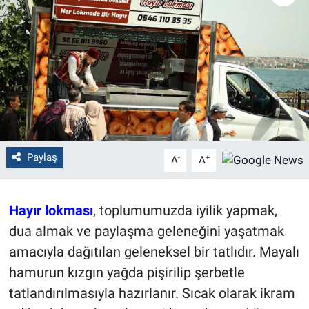
Politika
Bilecik
Kütahya
Gezi
Paylaş
-
+
A
A
Genel
Çevre
Hayır lokması
, toplumumuzda iyilik yapmak,
dua almak ve paylaşma geleneğini yaşatmak
Yerel
amacıyla dağıtılan geleneksel bir tatlıdır. Mayalı
Magazin
hamurun kızgın yağda pişirilip şerbetle
tatlandırılmasıyla hazırlanır. Sıcak olarak ikram
Bilim ve Teknoloji