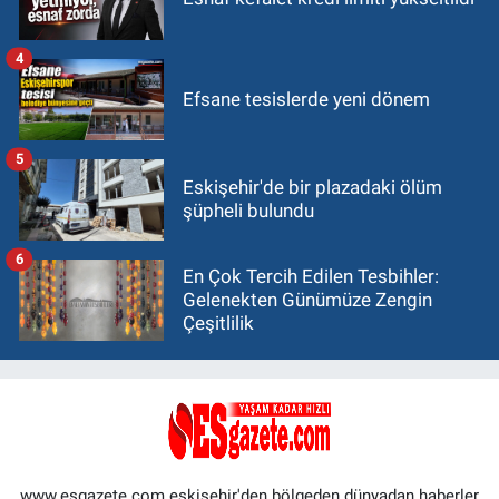
4
Efsane tesislerde yeni dönem
5
Eskişehir'de bir plazadaki ölüm
şüpheli bulundu
6
En Çok Tercih Edilen Tesbihler:
Gelenekten Günümüze Zengin
Çeşitlilik
www.esgazete.com eskişehir'den bölgeden dünyadan haberler