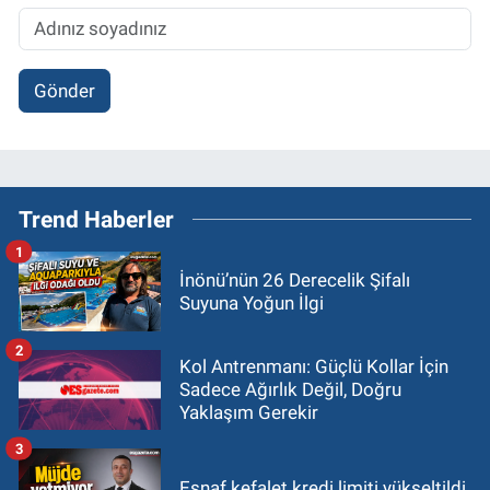
Gönder
Trend Haberler
1
İnönü’nün 26 Derecelik Şifalı
Suyuna Yoğun İlgi
2
Kol Antrenmanı: Güçlü Kollar İçin
Sadece Ağırlık Değil, Doğru
Yaklaşım Gerekir
3
Esnaf kefalet kredi limiti yükseltildi