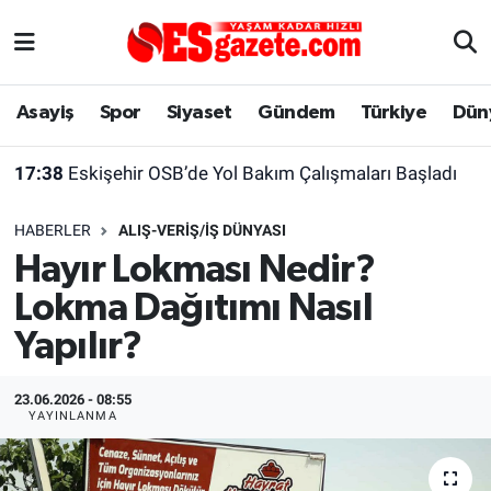
Asayiş
Yaşam
Eskişehir Nöbetçi Eczaneler
Asayiş
Spor
Siyaset
Gündem
Türkiye
Dün
Spor
Afyonkarahisar
Eskişehir Hava Durumu
17:38
Eskişehir OSB’de Yol Bakım Çalışmaları Başladı
Siyaset
Eğitim
Eskişehir Trafik Yoğunluk Haritası
HABERLER
ALIŞ-VERIŞ/İŞ DÜNYASI
Gündem
Eskişehirspor Arşivi
Süper Lig Puan Durumu ve Fikstür
Hayır Lokması Nedir?
Lokma Dağıtımı Nasıl
Türkiye
Eskişehir Arşivi
Tüm Manşetler
Yapılır?
Dünya
Röportaj
Son Dakika Haberleri
23.06.2026 - 08:55
Sağlık
Ekonomi
Haber Arşivi
YAYINLANMA
Alış-Veriş/İş dünyası
Kültür Sanat