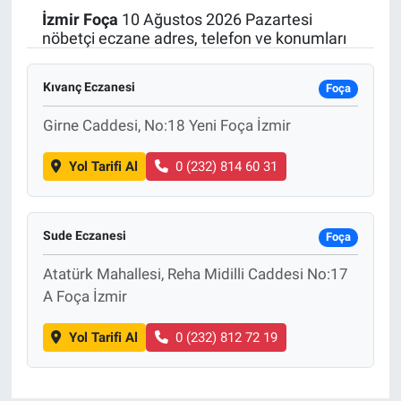
İzmir
Foça
10 Ağustos 2026 Pazartesi
Politika
nöbetçi eczane adres, telefon ve konumları
Bilecik
Kıvanç Eczanesi
Foça
Kütahya
Girne Caddesi, No:18 Yeni Foça İzmir
Yol Tarifi Al
0 (232) 814 60 31
Gezi
Genel
Sude Eczanesi
Foça
Çevre
Atatürk Mahallesi, Reha Midilli Caddesi No:17
A Foça İzmir
Yerel
Yol Tarifi Al
0 (232) 812 72 19
Magazin
Bilim ve Teknoloji