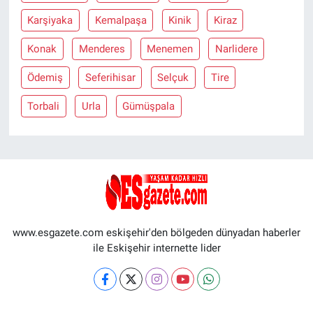
Karşiyaka
Kemalpaşa
Kinik
Kiraz
Konak
Menderes
Menemen
Narlidere
Ödemiş
Seferihisar
Selçuk
Tire
Torbali
Urla
Gümüşpala
www.esgazete.com eskişehir'den bölgeden dünyadan haberler
ile Eskişehir internette lider