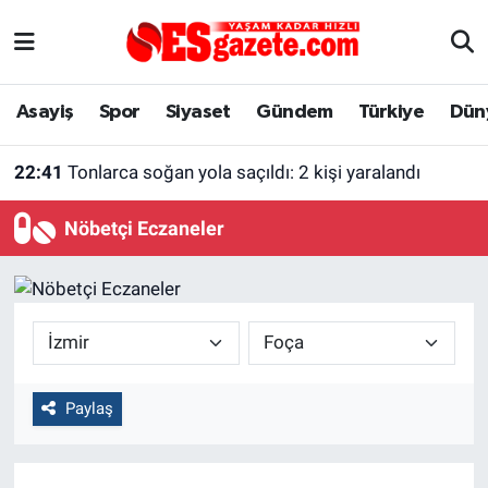
Asayiş
Yaşam
Eskişehir Nöbetçi Eczaneler
Asayiş
Spor
Siyaset
Gündem
Türkiye
Dün
Spor
Afyonkarahisar
Eskişehir Hava Durumu
22:41
Tonlarca soğan yola saçıldı: 2 kişi yaralandı
Siyaset
Eğitim
Eskişehir Trafik Yoğunluk Haritası
Nöbetçi Eczaneler
Gündem
Eskişehirspor Arşivi
Süper Lig Puan Durumu ve Fikstür
Türkiye
Eskişehir Arşivi
Tüm Manşetler
Dünya
Röportaj
Son Dakika Haberleri
Paylaş
Sağlık
Ekonomi
Haber Arşivi
Alış-Veriş/İş dünyası
Kültür Sanat