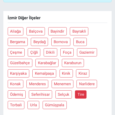
İzmir Diğer İlçeler
Aliağa
Balçova
Bayindir
Bayrakli
Bergama
Beydağ
Bornova
Buca
Çeşme
Çiğli
Dikili
Foça
Gaziemir
Güzelbahçe
Karabağlar
Karaburun
Karşiyaka
Kemalpaşa
Kinik
Kiraz
Konak
Menderes
Menemen
Narlidere
Ödemiş
Seferihisar
Selçuk
Tire
Torbali
Urla
Gümüşpala