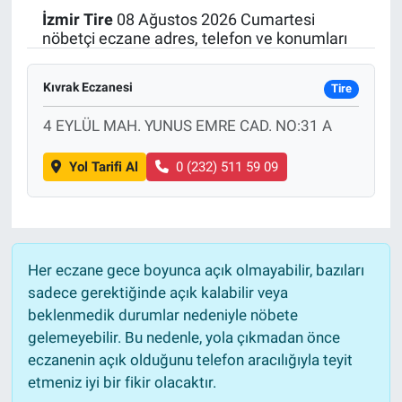
İzmir
Tire
08 Ağustos 2026 Cumartesi
Politika
nöbetçi eczane adres, telefon ve konumları
Bilecik
Kıvrak Eczanesi
Tire
Kütahya
4 EYLÜL MAH. YUNUS EMRE CAD. NO:31 A
Yol Tarifi Al
0 (232) 511 59 09
Gezi
Genel
Çevre
Her eczane gece boyunca açık olmayabilir, bazıları
sadece gerektiğinde açık kalabilir veya
Yerel
beklenmedik durumlar nedeniyle nöbete
gelemeyebilir. Bu nedenle, yola çıkmadan önce
Magazin
eczanenin açık olduğunu telefon aracılığıyla teyit
etmeniz iyi bir fikir olacaktır.
Bilim ve Teknoloji