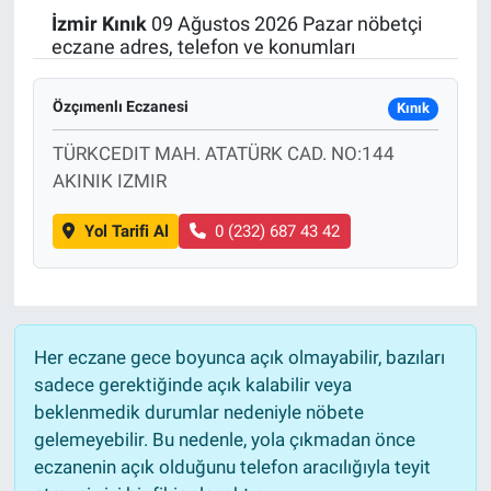
İzmir
Kınık
09 Ağustos 2026 Pazar nöbetçi
Politika
eczane adres, telefon ve konumları
Bilecik
Özçımenlı Eczanesi
Kınık
Kütahya
TÜRKCEDIT MAH. ATATÜRK CAD. NO:144
AKINIK IZMIR
Gezi
Yol Tarifi Al
0 (232) 687 43 42
Genel
Çevre
Her eczane gece boyunca açık olmayabilir, bazıları
Yerel
sadece gerektiğinde açık kalabilir veya
beklenmedik durumlar nedeniyle nöbete
Magazin
gelemeyebilir. Bu nedenle, yola çıkmadan önce
eczanenin açık olduğunu telefon aracılığıyla teyit
Bilim ve Teknoloji