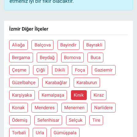
etmeniz iyi bir fikir olacaktır.
İzmir Diğer İlçeler
Aliağa
Balçova
Bayindir
Bayrakli
Bergama
Beydağ
Bornova
Buca
Çeşme
Çiğli
Dikili
Foça
Gaziemir
Güzelbahçe
Karabağlar
Karaburun
Karşiyaka
Kemalpaşa
Kinik
Kiraz
Konak
Menderes
Menemen
Narlidere
Ödemiş
Seferihisar
Selçuk
Tire
Torbali
Urla
Gümüşpala