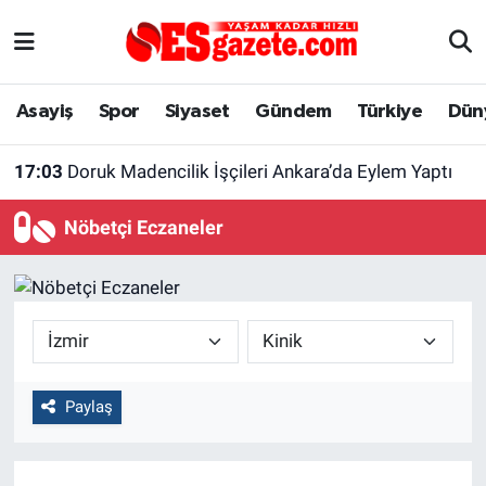
Asayiş
Yaşam
Eskişehir Nöbetçi Eczaneler
Asayiş
Spor
Siyaset
Gündem
Türkiye
Dün
Spor
Afyonkarahisar
Eskişehir Hava Durumu
17:03
Doruk Madencilik İşçileri Ankara’da Eylem Yaptı
Siyaset
Eğitim
Eskişehir Trafik Yoğunluk Haritası
Nöbetçi Eczaneler
Gündem
Eskişehirspor Arşivi
Süper Lig Puan Durumu ve Fikstür
Türkiye
Eskişehir Arşivi
Tüm Manşetler
Dünya
Röportaj
Son Dakika Haberleri
Paylaş
Sağlık
Ekonomi
Haber Arşivi
Alış-Veriş/İş dünyası
Kültür Sanat