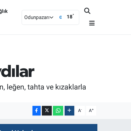
ğlık
°
18
Odunpazarı
dılar
n, leğen, tahta ve kızaklarla
-
+
A
A