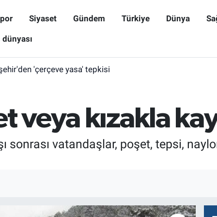
por
Siyaset
Gündem
Türkiye
Dünya
Sa
ş dünyası
işehir'den 'çerçeve yasa' tepkisi
t veya kızakla kay
şı sonrası vatandaşlar, poşet, tepsi, naylo