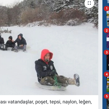
1
2
3
4
5
ası vatandaşlar, poşet, tepsi, naylon, leğen,