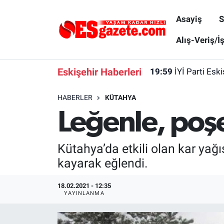
Asayiş
S
Asayiş
Yaşam
Eskişehir Nöbetçi Eczaneler
Alış-Veriş/İ
Spor
Afyonkarahisar
Eskişehir Hava Durumu
Eskişehir Haberleri
19:59
İYİ Parti Esk
Siyaset
Eğitim
Eskişehir Trafik Yoğunluk Haritası
HABERLER
KÜTAHYA
Leğenle, poşe
Gündem
Eskişehirspor Arşivi
Süper Lig Puan Durumu ve Fikstür
Türkiye
Eskişehir Arşivi
Tüm Manşetler
Kütahya’da etkili olan kar yağı
kayarak eğlendi.
Dünya
Röportaj
Son Dakika Haberleri
18.02.2021 - 12:35
Sağlık
Ekonomi
Haber Arşivi
YAYINLANMA
Alış-Veriş/İş dünyası
Kültür Sanat