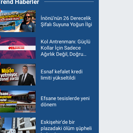
Trend Haberler
İnönü’nün 26 Derecelik
Şifalı Suyuna Yoğun İlgi
Kol Antrenmanı: Güçlü
Kollar İçin Sadece
Ağırlık Değil, Doğru
Yaklaşım Gerekir
Esnaf kefalet kredi
limiti yükseltildi
Efsane tesislerde yeni
dönem
Eskişehir'de bir
plazadaki ölüm şüpheli