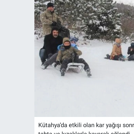
Politika
Bilecik
Kütahya
Gezi
Genel
Çevre
Yerel
Magazin
Kütahya’da etkili olan kar yağışı sonr
Bilim ve Teknoloji