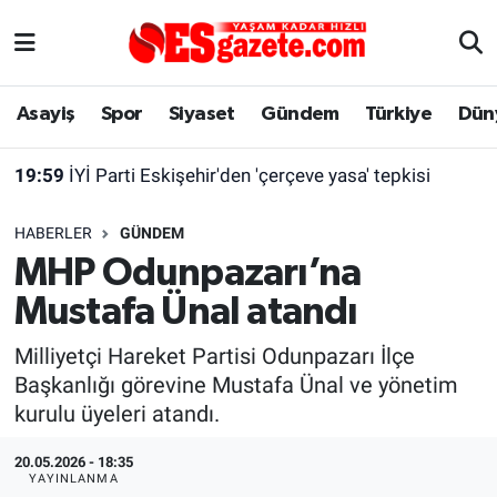
Asayiş
Yaşam
Eskişehir Nöbetçi Eczaneler
Asayiş
Spor
Siyaset
Gündem
Türkiye
Dün
Spor
Afyonkarahisar
Eskişehir Hava Durumu
19:59
İYİ Parti Eskişehir'den 'çerçeve yasa' tepkisi
Siyaset
Eğitim
Eskişehir Trafik Yoğunluk Haritası
HABERLER
GÜNDEM
Gündem
Eskişehirspor Arşivi
Süper Lig Puan Durumu ve Fikstür
MHP Odunpazarı’na
Mustafa Ünal atandı
Türkiye
Eskişehir Arşivi
Tüm Manşetler
Milliyetçi Hareket Partisi Odunpazarı İlçe
Dünya
Röportaj
Son Dakika Haberleri
Başkanlığı görevine Mustafa Ünal ve yönetim
kurulu üyeleri atandı.
Sağlık
Ekonomi
Haber Arşivi
20.05.2026 - 18:35
Alış-Veriş/İş dünyası
Kültür Sanat
YAYINLANMA