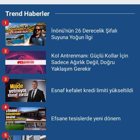
Trend Haberler
1
İnönü’nün 26 Derecelik Şifalı
Suyuna Yoğun İlgi
2
Kol Antrenmanı: Güçlü Kollar İçin
Sadece Ağırlık Değil, Doğru
Yaklaşım Gerekir
3
Esnaf kefalet kredi limiti yükseltildi
4
Efsane tesislerde yeni dönem
5