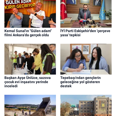
Kemal Sunal'ın "Gülen adam"
İYİ Parti Eskişehir'den 'çerçeve
filmi Ankara'da gerçek oldu
yasa' tepkisi
Başkan Ayşe Ünlüce, sazova
Tepebaşı'ndan gençlerin
çocuk evi inşaatını yerinde
geleceğine yol gösteren
inceledi
destek