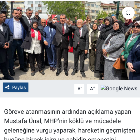
Politika
Bilecik
Kütahya
Gezi
Genel
Paylaş
-
+
A
A
Çevre
Yerel
Göreve atanmasının ardından açıklama yapan
Mustafa Ünal, MHP’nin köklü ve mücadele
Magazin
geleneğine vurgu yaparak, hareketin geçmişten
Bilim ve Teknoloji
bugüne birçok isim ve şehidin emanetini