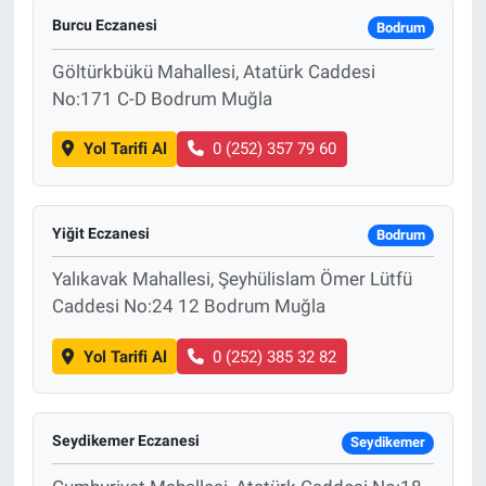
Burcu Eczanesi
Bodrum
Göltürkbükü Mahallesi, Atatürk Caddesi
No:171 C-D Bodrum Muğla
Yol Tarifi Al
0 (252) 357 79 60
Yiğit Eczanesi
Bodrum
Yalıkavak Mahallesi, Şeyhülislam Ömer Lütfü
Caddesi No:24 12 Bodrum Muğla
Yol Tarifi Al
0 (252) 385 32 82
Seydikemer Eczanesi
Seydikemer