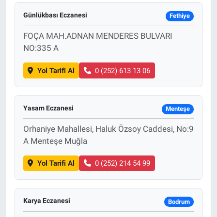
Günlükbası Eczanesi
Fethiye
FOÇA MAH.ADNAN MENDERES BULVARI
NO:335 A
Yol Tarifi Al
0 (252) 613 13 06
Yasam Eczanesi
Menteşe
Orhaniye Mahallesi, Haluk Özsoy Caddesi, No:9
A Menteşe Muğla
Yol Tarifi Al
0 (252) 214 54 99
Karya Eczanesi
Bodrum