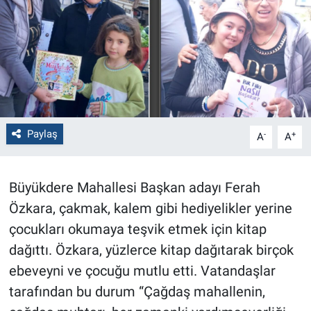
Politika
Bilecik
Kütahya
Gezi
Paylaş
-
+
A
A
Genel
Büyükdere Mahallesi Başkan adayı Ferah
Çevre
Özkara, çakmak, kalem gibi hediyelikler yerine
çocukları okumaya teşvik etmek için kitap
Yerel
dağıttı. Özkara, yüzlerce kitap dağıtarak birçok
ebeveyni ve çocuğu mutlu etti. Vatandaşlar
Magazin
tarafından bu durum “Çağdaş mahallenin,
Bilim ve Teknoloji