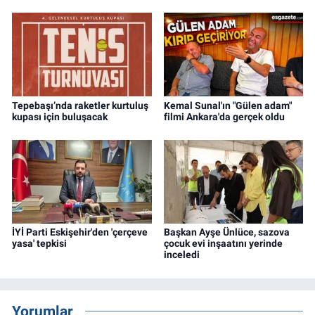
Tepebaşı’nda raketler kurtuluş
Kemal Sunal'ın "Gülen adam"
kupası için buluşacak
filmi Ankara'da gerçek oldu
İYİ Parti Eskişehir'den 'çerçeve
Başkan Ayşe Ünlüce, sazova
yasa' tepkisi
çocuk evi inşaatını yerinde
inceledi
Yorumlar