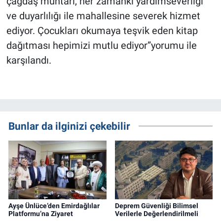
çağdaş muhtarı, her zamanki yardımseverliği
ve duyarlılığı ile mahallesine severek hizmet
ediyor. Çocukları okumaya teşvik eden kitap
dağıtması hepimizi mutlu ediyor”yorumu ile
karşılandı.
Bunlar da ilginizi çekebilir
Ayşe Ünlüce’den Emirdağlılar
Deprem Güvenliği Bilimsel
Platformu’na Ziyaret
Verilerle Değerlendirilmeli