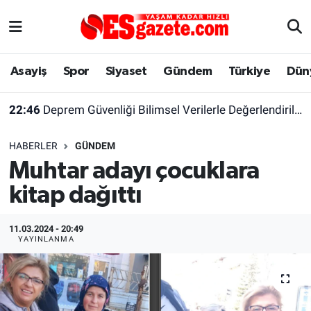
Asayiş
Yaşam
Eskişehir Nöbetçi Eczaneler
Asayiş
Spor
Siyaset
Gündem
Türkiye
Dün
Spor
Afyonkarahisar
Eskişehir Hava Durumu
22:46
Deprem Güvenliği Bilimsel Verilerle Değerlendirilmeli
Siyaset
Eğitim
Eskişehir Trafik Yoğunluk Haritası
HABERLER
GÜNDEM
Gündem
Eskişehirspor Arşivi
Süper Lig Puan Durumu ve Fikstür
Muhtar adayı çocuklara
kitap dağıttı
Türkiye
Eskişehir Arşivi
Tüm Manşetler
Dünya
Röportaj
Son Dakika Haberleri
11.03.2024 - 20:49
YAYINLANMA
Sağlık
Ekonomi
Haber Arşivi
Alış-Veriş/İş dünyası
Kültür Sanat