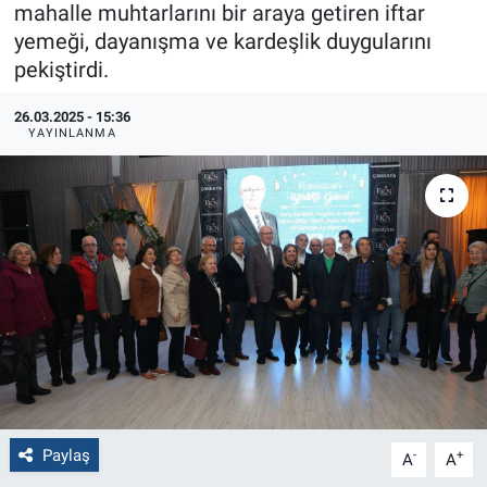
mahalle muhtarlarını bir araya getiren iftar
yemeği, dayanışma ve kardeşlik duygularını
Politika
pekiştirdi.
Bilecik
26.03.2025 - 15:36
YAYINLANMA
Kütahya
Gezi
Genel
Çevre
Yerel
Magazin
Paylaş
-
+
A
A
Bilim ve Teknoloji