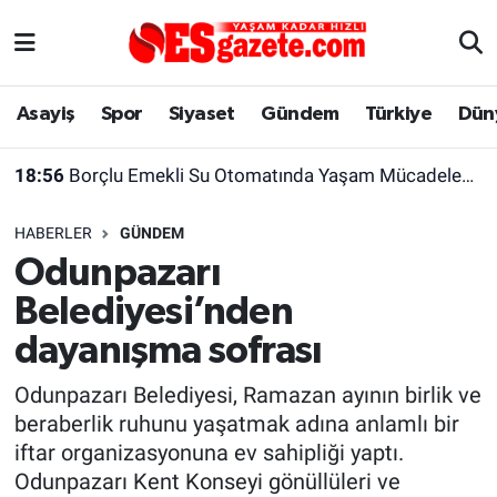
Asayiş
Yaşam
Eskişehir Nöbetçi Eczaneler
Asayiş
Spor
Siyaset
Gündem
Türkiye
Dün
Spor
Afyonkarahisar
Eskişehir Hava Durumu
18:56
Borçlu Emekli Su Otomatında Yaşam Mücadelesi Veriyor
Siyaset
Eğitim
Eskişehir Trafik Yoğunluk Haritası
HABERLER
GÜNDEM
Gündem
Eskişehirspor Arşivi
Süper Lig Puan Durumu ve Fikstür
Odunpazarı
Belediyesi’nden
Türkiye
Eskişehir Arşivi
Tüm Manşetler
dayanışma sofrası
Dünya
Röportaj
Son Dakika Haberleri
Odunpazarı Belediyesi, Ramazan ayının birlik ve
beraberlik ruhunu yaşatmak adına anlamlı bir
Sağlık
Ekonomi
Haber Arşivi
iftar organizasyonuna ev sahipliği yaptı.
Odunpazarı Kent Konseyi gönüllüleri ve
Alış-Veriş/İş dünyası
Kültür Sanat