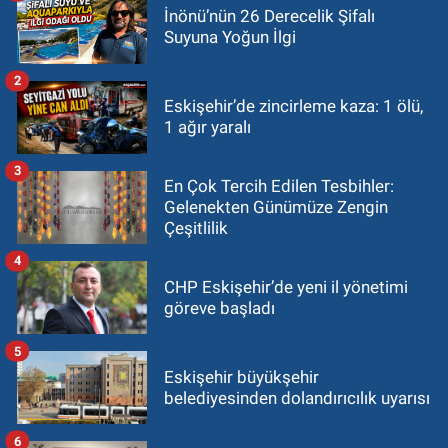
İnönü’nün 26 Derecelik Şifalı
Suyuna Yoğun İlgi
2
Eskişehir’de zincirleme kaza: 1 ölü,
1 ağır yaralı
3
En Çok Tercih Edilen Tesbihler:
Gelenekten Günümüze Zengin
Çeşitlilik
4
CHP Eskişehir’de yeni il yönetimi
göreve başladı
5
Eskişehir büyükşehir
belediyesinden dolandırıcılık uyarısı
6