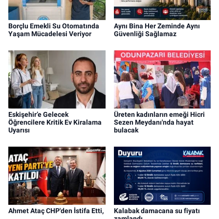
Borçlu Emekli Su Otomatında
Aynı Bina Her Zeminde Aynı
Yaşam Mücadelesi Veriyor
Güvenliği Sağlamaz
Eskişehir’e Gelecek
Üreten kadınların emeği Hicri
Öğrencilere Kritik Ev Kiralama
Sezen Meydanı'nda hayat
Uyarısı
bulacak
Ahmet Ataç CHP'den İstifa Etti,
Kalabak damacana su fiyatı
zamlandı