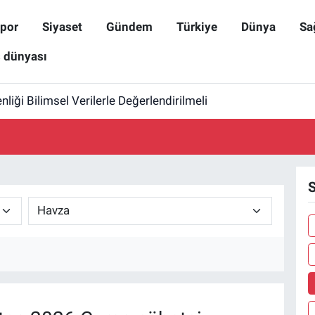
por
Siyaset
Gündem
Türkiye
Dünya
Sa
ş dünyası
iği Bilimsel Verilerle Değerlendirilmeli
S