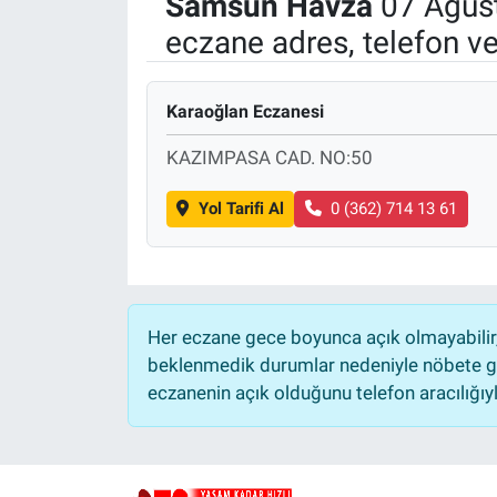
Samsun
Havza
07 Ağus
eczane adres, telefon v
Politika
Bilecik
Karaoğlan Eczanesi
Kütahya
KAZIMPASA CAD. NO:50
Gezi
Yol Tarifi Al
0 (362) 714 13 61
Genel
Çevre
Her eczane gece boyunca açık olmayabilir, 
beklenmedik durumlar nedeniyle nöbete ge
Yerel
eczanenin açık olduğunu telefon aracılığıyla 
Magazin
Bilim ve Teknoloji