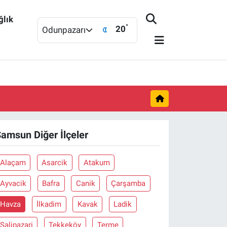
ğlık
°
20
Odunpazarı
amsun Diğer İlçeler
Alaçam
Asarcik
Atakum
Ayvacik
Bafra
Canik
Çarşamba
Havza
İlkadim
Kavak
Ladik
Salipazari
Tekkeköy
Terme