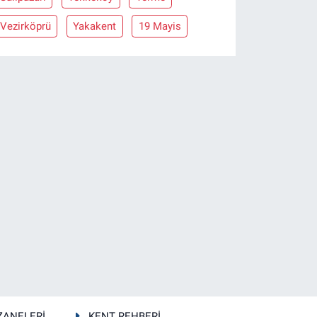
Vezirköprü
Yakakent
19 Mayis
ZANELERİ
KENT REHBERİ