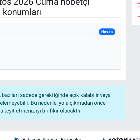
tos 2026 Cuma nöbetçi
e konumları
Havza
bazıları sadece gerektiğinde açık kalabilir veya
lemeyebilir. Bu nedenle, yola çıkmadan önce
teyit etmeniz iyi bir fikir olacaktır.
Eskişehir Nöbetçi Eczaneler
ESKİŞEHİR EC