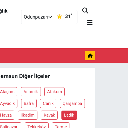
ğlık
°
31
Odunpazarı
amsun Diğer İlçeler
Alaçam
Asarcik
Atakum
Ayvacik
Bafra
Canik
Çarşamba
Havza
İlkadim
Kavak
Ladik
Salipazari
Tekkeköy
Terme