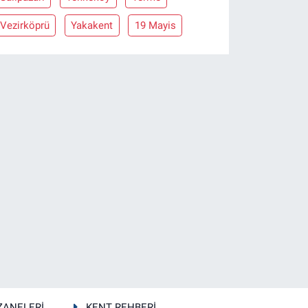
Vezirköprü
Yakakent
19 Mayis
ZANELERİ
KENT REHBERİ