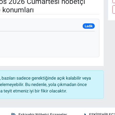
os 2026 Cumartesi nöbetçi
e konumları
Ladik
bazıları sadece gerektiğinde açık kalabilir veya
lemeyebilir. Bu nedenle, yola çıkmadan önce
teyit etmeniz iyi bir fikir olacaktır.
Eskişehir Nöbetçi Eczaneler
ESKİŞEHİR EC