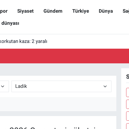
por
Siyaset
Gündem
Türkiye
Dünya
Sa
ş dünyası
korkutan kaza: 2 yaralı
S