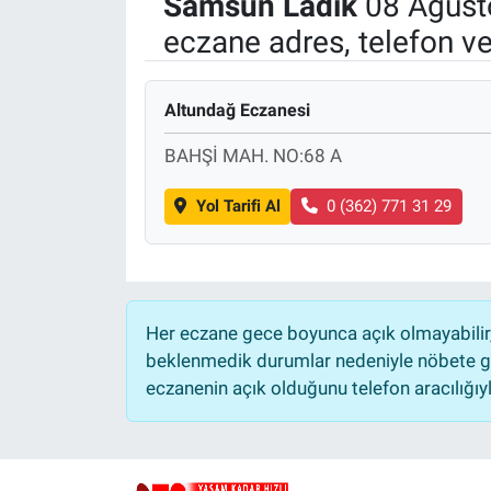
Samsun
Ladik
08 Ağust
eczane adres, telefon v
Politika
Bilecik
Altundağ Eczanesi
Kütahya
BAHŞİ MAH. NO:68 A
Gezi
Yol Tarifi Al
0 (362) 771 31 29
Genel
Çevre
Her eczane gece boyunca açık olmayabilir, 
beklenmedik durumlar nedeniyle nöbete ge
Yerel
eczanenin açık olduğunu telefon aracılığıyla 
Magazin
Bilim ve Teknoloji