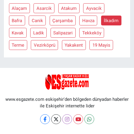
Alaçam
Asarcik
Atakum
Ayvacik
Bafra
Canik
Çarşamba
Havza
İlkadim
Kavak
Ladik
Salipazari
Tekkeköy
Terme
Vezirköprü
Yakakent
19 Mayis
www.esgazete.com eskişehir'den bölgeden dünyadan haberler
ile Eskişehir internette lider