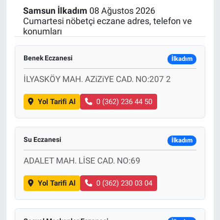
Samsun
İlkadım
08 Ağustos 2026
Politika
Cumartesi nöbetçi eczane adres, telefon ve
konumları
Bilecik
Benek Eczanesi
İlkadım
Kütahya
İLYASKÖY MAH. AZiZiYE CAD. NO:207 2
Gezi
Yol Tarifi Al
0 (362) 236 44 50
Genel
Su Eczanesi
İlkadım
Çevre
ADALET MAH. LİSE CAD. NO:69
Yerel
Yol Tarifi Al
0 (362) 230 03 04
Magazin
Bilim ve Teknoloji