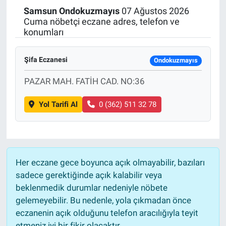
Samsun
Ondokuzmayıs
07 Ağustos 2026
Politika
Cuma nöbetçi eczane adres, telefon ve
konumları
Bilecik
Şifa Eczanesi
Ondokuzmayıs
Kütahya
PAZAR MAH. FATİH CAD. NO:36
Gezi
Yol Tarifi Al
0 (362) 511 32 78
Genel
Çevre
Her eczane gece boyunca açık olmayabilir, bazıları
Yerel
sadece gerektiğinde açık kalabilir veya
beklenmedik durumlar nedeniyle nöbete
Magazin
gelemeyebilir. Bu nedenle, yola çıkmadan önce
eczanenin açık olduğunu telefon aracılığıyla teyit
Bilim ve Teknoloji
etmeniz iyi bir fikir olacaktır.