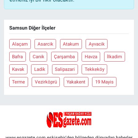
Samsun Diğer İlçeler
Alaçam
Asarcik
Atakum
Ayvacik
Bafra
Canik
Çarşamba
Havza
İlkadim
Kavak
Ladik
Salipazari
Tekkeköy
Terme
Vezirköprü
Yakakent
19 Mayis
www.esgazete.com eskişehir'den bölgeden dünyadan haberler