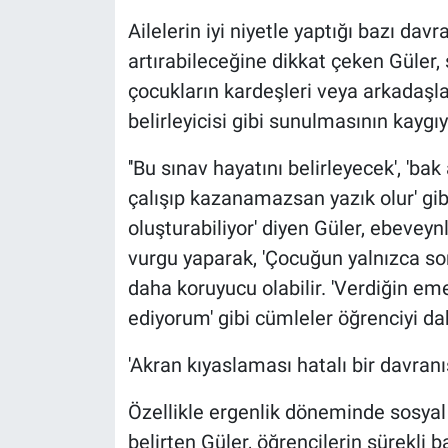
Ailelerin iyi niyetle yaptığı bazı dav
artırabileceğine dikkat çeken Güler,
çocukların kardeşleri veya arkadaşla
belirleyicisi gibi sunulmasının kaygıy
''Bu sınav hayatını belirleyecek', 'ba
çalışıp kazanamazsan yazık olur' gib
oluşturabiliyor' diyen Güler, ebevey
vurgu yaparak, 'Çocuğun yalnızca s
daha koruyucu olabilir. 'Verdiğin eme
ediyorum' gibi cümleler öğrenciyi da
'Akran kıyaslaması hatalı bir davranı
Özellikle ergenlik döneminde sosyal 
belirten Güler, öğrencilerin sürekli 