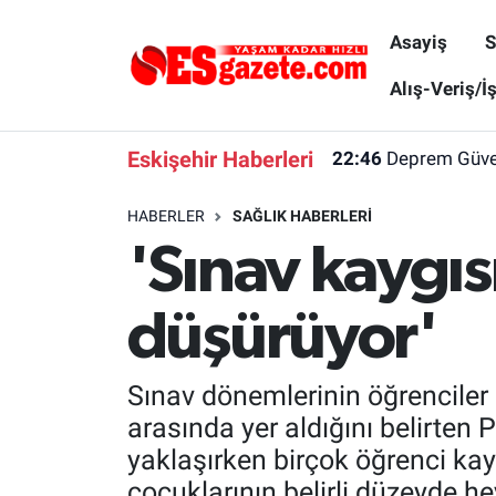
Asayiş
S
Asayiş
Yaşam
Eskişehir Nöbetçi Eczaneler
Alış-Veriş/İ
Spor
Afyonkarahisar
Eskişehir Hava Durumu
Eskişehir Haberleri
22:46
Deprem Güvenl
Siyaset
Eğitim
Eskişehir Trafik Yoğunluk Haritası
HABERLER
SAĞLIK HABERLERI
'Sınav kaygı
Gündem
Eskişehirspor Arşivi
Süper Lig Puan Durumu ve Fikstür
Türkiye
Eskişehir Arşivi
Tüm Manşetler
düşürüyor'
Dünya
Röportaj
Son Dakika Haberleri
Sınav dönemlerinin öğrenciler k
Sağlık
Ekonomi
Haber Arşivi
arasında yer aldığını belirten P
yaklaşırken birçok öğrenci kay
Alış-Veriş/İş dünyası
Kültür Sanat
çocuklarının belirli düzeyde 