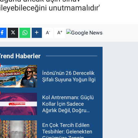
ileyebileceğini unutmamalıdır'
-
+
A
A
Trend Haberler
İnönü’nün 26 Derecelik
Şifalı Suyuna Yoğun İlgi
Kol Antrenmanı: Güçlü
Kollar İçin Sadece
Ağırlık Değil, Doğru
Yaklaşım Gerekir
En Çok Tercih Edilen
Tesbihler: Gelenekten