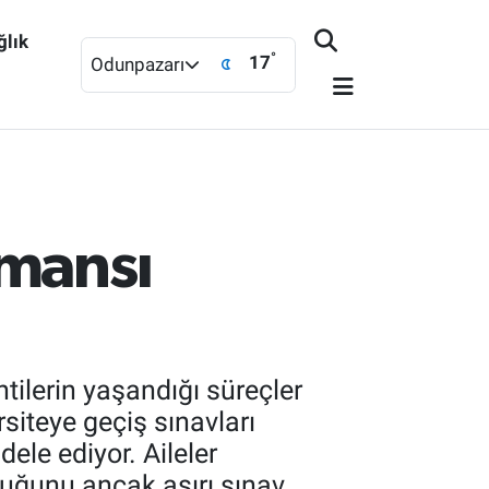
ğlık
°
17
Odunpazarı
rmansı
tilerin yaşandığı süreçler
rsiteye geçiş sınavları
ele ediyor. Aileler
duğunu ancak aşırı sınav