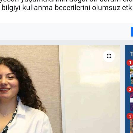
 bilgiyi kullanma becerilerini olumsuz etk
1
2
3