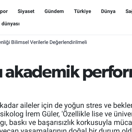
por
Siyaset
Gündem
Türkiye
Dünya
Sa
ş dünyası
iği Bilimsel Verilerle Değerlendirilmeli
sı akademik perfo
adar aileler için de yoğun stres ve beklen
sikolog İrem Güler, 'Özellikle lise ve ünive
gı, baskı ve başarısızlık korkusuyla mücad
heyecan yaşamalarının doğal bir durum ol