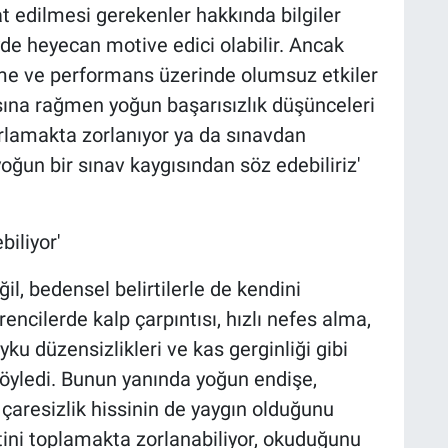
at edilmesi gerekenler hakkında bilgiler
yde heyecan motive edici olabilir. Ancak
nme ve performans üzerinde olumsuz etkiler
asına rağmen yoğun başarısızlık düşünceleri
tırlamakta zorlanıyor ya da sınavdan
ğun bir sınav kaygısından söz edebiliriz'
biliyor'
il, bedensel belirtilerle de kendini
encilerde kalp çarpıntısı, hızlı nefes alma,
yku düzensizlikleri ve kas gerginliği gibi
i söyledi. Bunun yanında yoğun endişe,
 çaresizlik hissinin de yaygın olduğunu
atini toplamakta zorlanabiliyor, okuduğunu