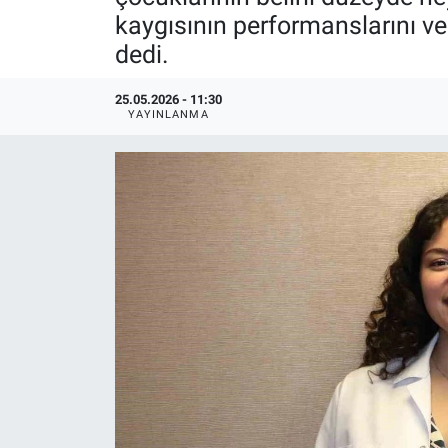
kaygısının performanslarını ve
Politika
dedi.
Bilecik
25.05.2026 - 11:30
YAYINLANMA
Kütahya
Gezi
Genel
Çevre
Yerel
Magazin
Bilim ve Teknoloji