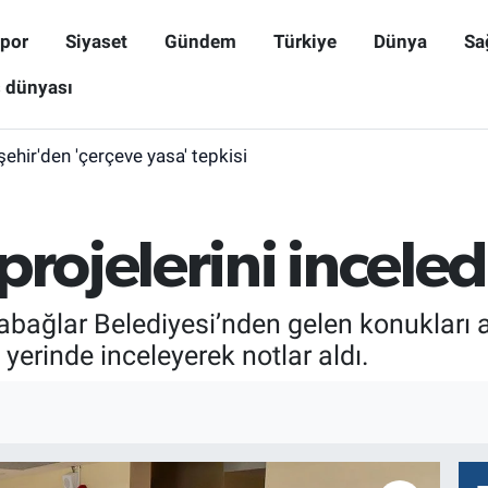
por
Siyaset
Gündem
Türkiye
Dünya
Sa
ş dünyası
işehir'den 'çerçeve yasa' tepkisi
projelerini inceled
abağlar Belediyesi’nden gelen konukları a
 yerinde inceleyerek notlar aldı.