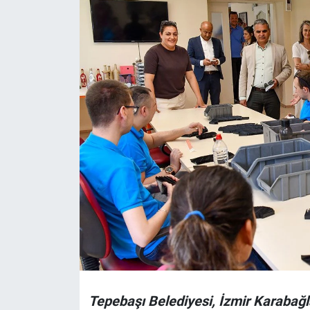
Politika
Bilecik
Kütahya
Gezi
Genel
Çevre
Yerel
Magazin
Tepebaşı Belediyesi, İzmir Karabağla
Bilim ve Teknoloji