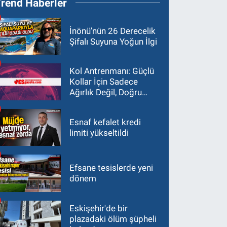
Trend Haberler
İnönü’nün 26 Derecelik
Şifalı Suyuna Yoğun İlgi
Kol Antrenmanı: Güçlü
Kollar İçin Sadece
Ağırlık Değil, Doğru
Yaklaşım Gerekir
Esnaf kefalet kredi
limiti yükseltildi
Efsane tesislerde yeni
dönem
Eskişehir'de bir
plazadaki ölüm şüpheli