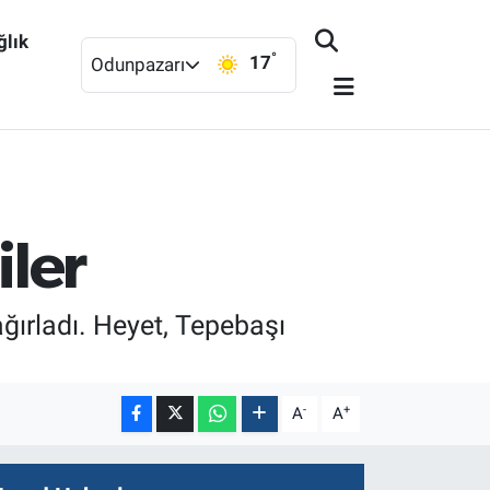
ğlık
°
17
Odunpazarı
iler
ğırladı. Heyet, Tepebaşı
-
+
A
A