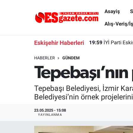
Asayiş
S
Asayiş
Yaşam
Eskişehir Nöbetçi Eczaneler
Alış-Veriş/İ
Spor
Afyonkarahisar
Eskişehir Hava Durumu
Eskişehir Haberleri
19:59
İYİ Parti Esk
Siyaset
Eğitim
Eskişehir Trafik Yoğunluk Haritası
HABERLER
GÜNDEM
Tepebaşı’nın 
Gündem
Eskişehirspor Arşivi
Süper Lig Puan Durumu ve Fikstür
Türkiye
Eskişehir Arşivi
Tüm Manşetler
Tepebaşı Belediyesi, İzmir Kar
Belediyesi’nin örnek projelerini
Dünya
Röportaj
Son Dakika Haberleri
23.05.2025 - 15:08
Sağlık
Ekonomi
Haber Arşivi
YAYINLANMA
Alış-Veriş/İş dünyası
Kültür Sanat