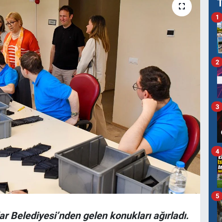
1
2
3
4
5
r Belediyesi’nden gelen konukları ağırladı.