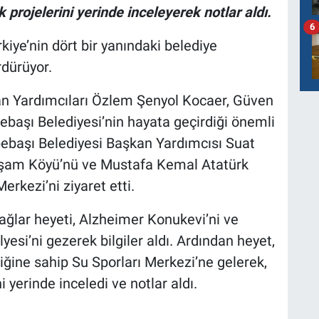
projelerini yerinde inceleyerek notlar aldı.
6
rkiye’nin dört bir yanındaki belediye
rdürüyor.
an Yardımcıları Özlem Şenyol Kocaer, Güven
başı Belediyesi’nin hayata geçirdiği önemli
epebaşı Belediyesi Başkan Yardımcısı Suat
aşam Köyü’nü ve Mustafa Kemal Atatürk
rkezi’ni ziyaret etti.
lar heyeti, Alzheimer Konukevi’ni ve
si’ni gezerek bilgiler aldı. Ardından heyet,
lliğine sahip Su Sporları Merkezi’ne gelerek,
i yerinde inceledi ve notlar aldı.