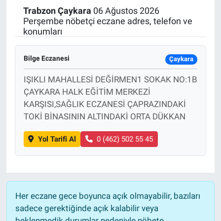
Trabzon
Çaykara
06 Ağustos 2026
Politika
Perşembe nöbetçi eczane adres, telefon ve
konumları
Bilecik
Bilge Eczanesi
Çaykara
Kütahya
IŞIKLI MAHALLESİ DEĞİRMEN1 SOKAK NO:1B
ÇAYKARA HALK EĞİTİM MERKEZİ
Gezi
KARŞISI,SAĞLIK ECZANESİ ÇAPRAZINDAKİ
TOKİ BİNASININ ALTINDAKİ ORTA DÜKKAN
Genel
Yol Tarifi Al
0 (462) 502 55 45
Çevre
Yerel
Magazin
Her eczane gece boyunca açık olmayabilir, bazıları
sadece gerektiğinde açık kalabilir veya
Bilim ve Teknoloji
beklenmedik durumlar nedeniyle nöbete