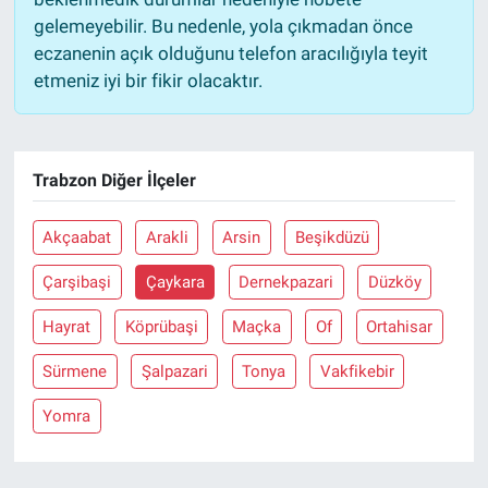
gelemeyebilir. Bu nedenle, yola çıkmadan önce
eczanenin açık olduğunu telefon aracılığıyla teyit
etmeniz iyi bir fikir olacaktır.
Trabzon Diğer İlçeler
Akçaabat
Arakli
Arsin
Beşikdüzü
Çarşibaşi
Çaykara
Dernekpazari
Düzköy
Hayrat
Köprübaşi
Maçka
Of
Ortahisar
Sürmene
Şalpazari
Tonya
Vakfikebir
Yomra