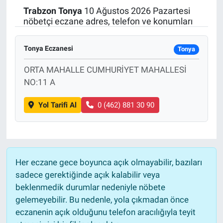
Trabzon
Tonya
10 Ağustos 2026 Pazartesi
Politika
nöbetçi eczane adres, telefon ve konumları
Bilecik
Tonya Eczanesi
Tonya
Kütahya
ORTA MAHALLE CUMHURİYET MAHALLESİ
NO:11 A
Gezi
Yol Tarifi Al
0 (462) 881 30 90
Genel
Çevre
Her eczane gece boyunca açık olmayabilir, bazıları
Yerel
sadece gerektiğinde açık kalabilir veya
beklenmedik durumlar nedeniyle nöbete
Magazin
gelemeyebilir. Bu nedenle, yola çıkmadan önce
eczanenin açık olduğunu telefon aracılığıyla teyit
Bilim ve Teknoloji