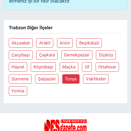
etmeniz iyi bir fikir olacaktır.
Trabzon Diğer İlçeler
Akçaabat
Arakli
Arsin
Beşikdüzü
Çarşibaşi
Çaykara
Dernekpazari
Düzköy
Hayrat
Köprübaşi
Maçka
Of
Ortahisar
Sürmene
Şalpazari
Tonya
Vakfikebir
Yomra