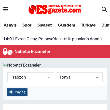
Asayiş
Yaşam
Eskişehir Nöbetçi Eczaneler
Asayiş
Spor
Siyaset
Gündem
Türkiye
Dün
Spor
Afyonkarahisar
Eskişehir Hava Durumu
14:01
Evren Olcay, Polonya’dan kritik puanlarla döndü
Siyaset
Eğitim
Eskişehir Trafik Yoğunluk Haritası
Nöbetçi Eczaneler
Gündem
Eskişehirspor Arşivi
Süper Lig Puan Durumu ve Fikstür
Türkiye
Eskişehir Arşivi
Tüm Manşetler
Dünya
Röportaj
Son Dakika Haberleri
Paylaş
Sağlık
Ekonomi
Haber Arşivi
Alış-Veriş/İş dünyası
Kültür Sanat