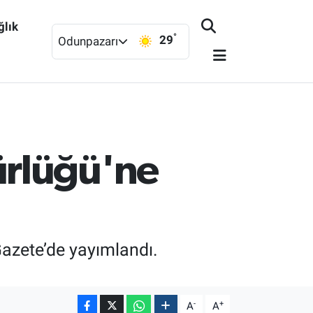
ğlık
°
29
Odunpazarı
ürlüğü'ne
azete’de yayımlandı.
-
+
A
A