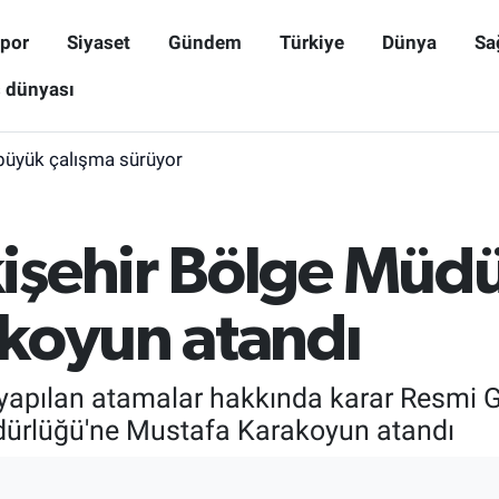
por
Siyaset
Gündem
Türkiye
Dünya
Sa
ş dünyası
büyük çalışma sürüyor
işehir Bölge Müd
koyun atandı
yapılan atamalar hakkında karar Resmi G
ürlüğü'ne Mustafa Karakoyun atandı