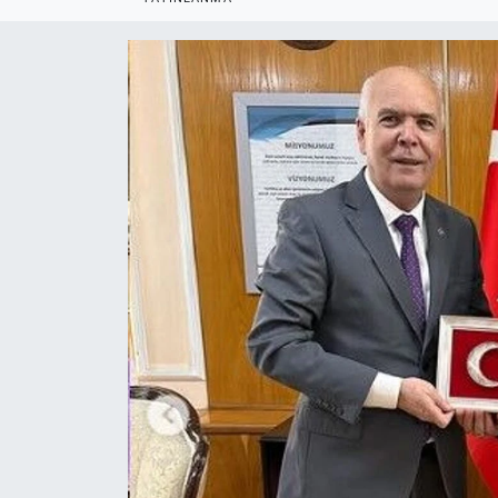
Politika
Bilecik
Kütahya
Gezi
Genel
Çevre
Yerel
Magazin
Bilim ve Teknoloji