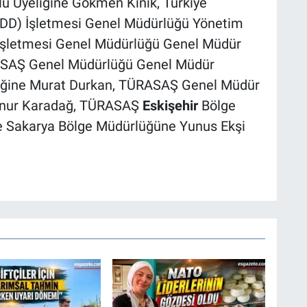
u Üyeliğine Gökmen Kınık, Türkiye
CDD) İşletmesi Genel Müdürlüğü Yönetim
 İşletmesi Genel Müdürlüğü Genel Müdür
ASAŞ Genel Müdürlüğü Genel Müdür
eliğine Murat Durkan, TÜRASAŞ Genel Müdür
Atanur Karadağ, TÜRASAŞ
Eskişehir
Bölge
 Sakarya Bölge Müdürlüğüne Yunus Ekşi