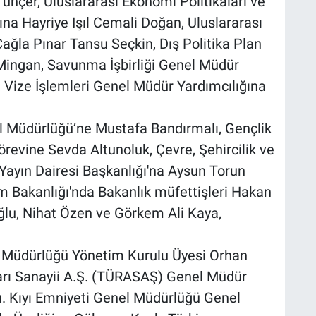
nçer, Uluslararası Ekonomi Politikaları ve
na Hayriye Işıl Cemali Doğan, Uluslararası
ğla Pınar Tansu Seçkin, Dış Politika Plan
ingan, Savunma İşbirliği Genel Müdür
 Vize İşlemleri Genel Müdür Yardımcılığına
 İl Müdürlüğü’ne Mustafa Bandırmalı, Gençlik
örevine Sevda Altunoluk, Çevre, Şehircilik ve
e Yayın Dairesi Başkanlığı'na Aysun Torun
zm Bakanlığı'nda Bakanlık müfettişleri Hakan
oğlu, Nihat Özen ve Görkem Ali Kaya,
nel Müdürlüğü Yönetim Kurulu Üyesi Orhan
ları Sanayii A.Ş. (TÜRASAŞ) Genel Müdür
dı. Kıyı Emniyeti Genel Müdürlüğü Genel