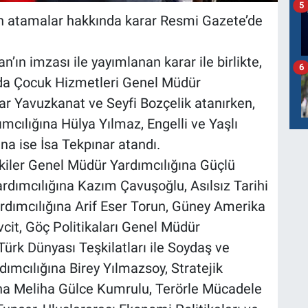
5
n atamalar hakkında karar Resmi Gazete’de
n imzası ile yayımlanan karar ile birlikte,
6
nda Çocuk Hizmetleri Genel Müdür
nar Yavuzkanat ve Seyfi Bozçelik atanırken,
cılığına Hülya Yılmaz, Engelli ve Yaşlı
na ise İsa Tekpınar atandı.
lişkiler Genel Müdür Yardımcılığına Güçlü
rdımcılığına Kazım Çavuşoğlu, Asılsız Tarihi
rdımcılığına Arif Eser Torun, Güney Amerika
cit, Göç Politikaları Genel Müdür
Türk Dünyası Teşkilatları ile Soydaş ve
ımcılığına Birey Yılmazsoy, Stratejik
ına Meliha Gülce Kumrulu, Terörle Mücadele