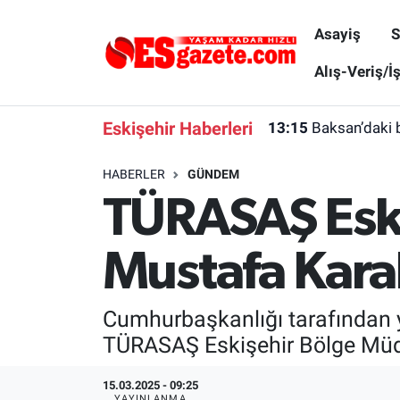
Asayiş
S
Asayiş
Yaşam
Eskişehir Nöbetçi Eczaneler
Alış-Veriş/İ
Spor
Afyonkarahisar
Eskişehir Hava Durumu
Eskişehir Haberleri
13:15
Baksan’daki 
Siyaset
Eğitim
Eskişehir Trafik Yoğunluk Haritası
HABERLER
GÜNDEM
TÜRASAŞ Esk
Gündem
Eskişehirspor Arşivi
Süper Lig Puan Durumu ve Fikstür
Türkiye
Eskişehir Arşivi
Tüm Manşetler
Mustafa Kara
Dünya
Röportaj
Son Dakika Haberleri
Cumhurbaşkanlığı tarafından 
Sağlık
Ekonomi
Haber Arşivi
TÜRASAŞ Eskişehir Bölge Müd
Alış-Veriş/İş dünyası
Kültür Sanat
15.03.2025 - 09:25
YAYINLANMA