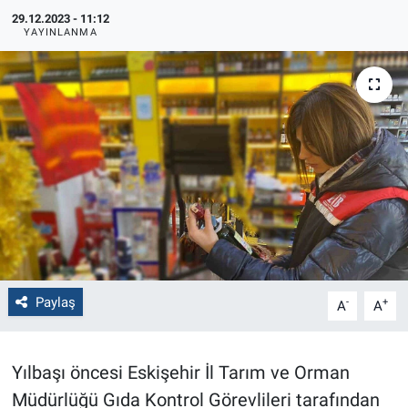
29.12.2023 - 11:12
Politika
YAYINLANMA
Bilecik
Kütahya
Gezi
Genel
Çevre
Paylaş
-
+
A
A
Yerel
Magazin
Yılbaşı öncesi Eskişehir İl Tarım ve Orman
Müdürlüğü Gıda Kontrol Görevlileri tarafından
Bilim ve Teknoloji