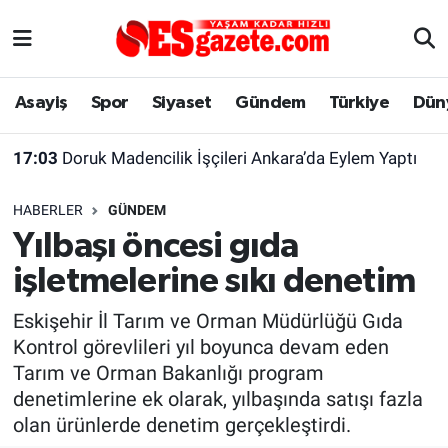
Asayiş
Yaşam
Eskişehir Nöbetçi Eczaneler
Asayiş
Spor
Siyaset
Gündem
Türkiye
Dün
Spor
Afyonkarahisar
Eskişehir Hava Durumu
17:03
Doruk Madencilik İşçileri Ankara’da Eylem Yaptı
Siyaset
Eğitim
Eskişehir Trafik Yoğunluk Haritası
HABERLER
GÜNDEM
Gündem
Eskişehirspor Arşivi
Süper Lig Puan Durumu ve Fikstür
Yılbaşı öncesi gıda
işletmelerine sıkı denetim
Türkiye
Eskişehir Arşivi
Tüm Manşetler
Eskişehir İl Tarım ve Orman Müdürlüğü Gıda
Dünya
Röportaj
Son Dakika Haberleri
Kontrol görevlileri yıl boyunca devam eden
Tarım ve Orman Bakanlığı program
Sağlık
Ekonomi
Haber Arşivi
denetimlerine ek olarak, yılbaşında satışı fazla
olan ürünlerde denetim gerçekleştirdi.
Alış-Veriş/İş dünyası
Kültür Sanat