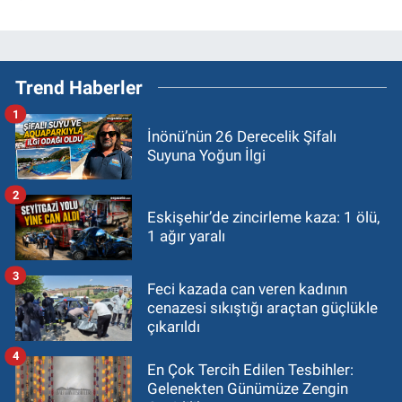
Trend Haberler
1
İnönü’nün 26 Derecelik Şifalı
Suyuna Yoğun İlgi
2
Eskişehir’de zincirleme kaza: 1 ölü,
1 ağır yaralı
3
Feci kazada can veren kadının
cenazesi sıkıştığı araçtan güçlükle
çıkarıldı
4
En Çok Tercih Edilen Tesbihler:
Gelenekten Günümüze Zengin