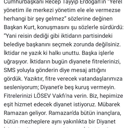
Cumhurbaşkanı Recep Tayyip Erdoğan’ın “Yerel
yönetim ile merkezi yönetim ele ele vermezse
herhangi bir şey gelmez” sözlerine değinen
Başkan Kurt, konuşmasını şu sözlerle sürdürdü:
“Yani reisin dediği gibi iktidarın partisindeki
belediye başkanını seçmek zorunda değilsiniz.
İktidar ne yazık ki halkı unuttu. Başka işlerle
uğraşıyor. İktidarın bugün diyanete fitrelerinizi,
SMS yoluyla gönderin diye mesaj attığını
gördük. Yazıktır, fitre verecek vatandaşlarımıza
sesleniyorum; Diyanet'e beş kuruş vermeyin.
Fitrelerinizi LÖSEV Vakfı'na verin. Biz, hepimize
eşit hizmet edecek diyanet istiyoruz. Mübarek
Ramazan geliyor. Ramazan'da bütün inançlara,
bütün mezheplere aynı yakınlıkta bir Diyanet