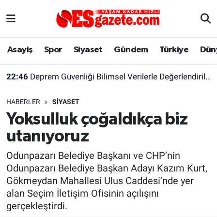
Asayiş
Yaşam
Eskişehir Nöbetçi Eczaneler
Asayiş
Spor
Siyaset
Gündem
Türkiye
Dün
Spor
Afyonkarahisar
Eskişehir Hava Durumu
22:46
Deprem Güvenliği Bilimsel Verilerle Değerlendirilmeli
Siyaset
Eğitim
Eskişehir Trafik Yoğunluk Haritası
HABERLER
SIYASET
Gündem
Eskişehirspor Arşivi
Süper Lig Puan Durumu ve Fikstür
Yoksulluk çoğaldıkça biz
utanıyoruz
Türkiye
Eskişehir Arşivi
Tüm Manşetler
Odunpazarı Belediye Başkanı ve CHP’nin
Dünya
Röportaj
Son Dakika Haberleri
Odunpazarı Belediye Başkan Adayı Kazım Kurt,
Gökmeydan Mahallesi Ulus Caddesi’nde yer
Sağlık
Ekonomi
Haber Arşivi
alan Seçim İletişim Ofisinin açılışını
gerçekleştirdi.
Alış-Veriş/İş dünyası
Kültür Sanat