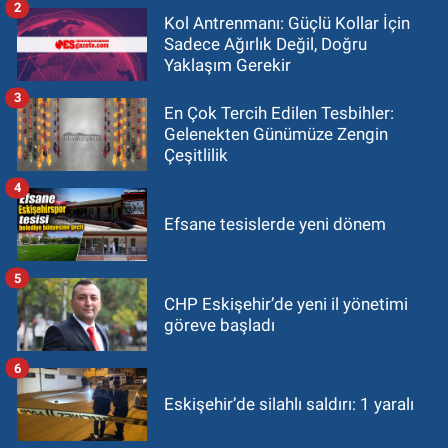
2
Kol Antrenmanı: Güçlü Kollar İçin
Sadece Ağırlık Değil, Doğru
Yaklaşım Gerekir
3
En Çok Tercih Edilen Tesbihler:
Gelenekten Günümüze Zengin
Çeşitlilik
4
Efsane tesislerde yeni dönem
5
CHP Eskişehir’de yeni il yönetimi
göreve başladı
6
Eskişehir’de silahlı saldırı: 1 yaralı