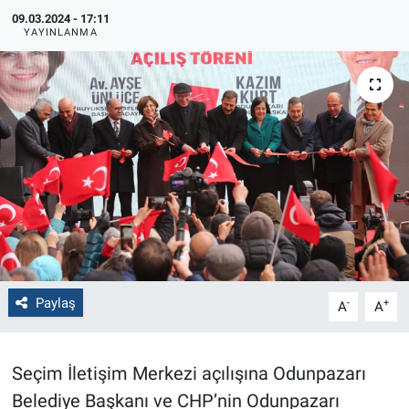
09.03.2024 - 17:11
Politika
YAYINLANMA
Bilecik
Kütahya
Gezi
Genel
Çevre
Paylaş
-
+
A
A
Yerel
Magazin
Seçim İletişim Merkezi açılışına Odunpazarı
Belediye Başkanı ve CHP’nin Odunpazarı
Bilim ve Teknoloji